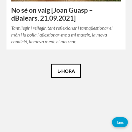
No sé on vaig [Joan Guasp –
dBalears, 21.09.2021]
Tant llegir i rellegir, tant reflexionar i tant qüestionar el
món i la bolla i qüestionar-me a mi mateix, la meva
condició, la meva ment, el meu cor,…
Català
L-HORA
Español
Etiquetes
Tags
Adolfo
Pérez
Esquivel