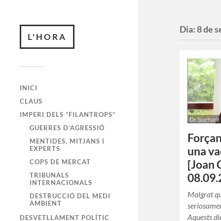
Dia:
8 de 
L'HORA
INICI
CLAUS
IMPERI DELS “FILANTROPS”
GUERRES D’AGRESSIÓ
Força
MENTIDES, MITJANS I
EXPERTS
una va
COPS DE MERCAT
[Joan 
TRIBUNALS
08.09.
INTERNACIONALS
Malgrat qu
DESTRUCCIÓ DEL MEDI
AMBIENT
seriosamen
Aquests die
DESVETLLAMENT POLÍTIC