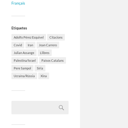
Français
Etiquetes
Adolfo Pérez Esquivel
Citacions
Covid
Iran
Joan Carrero
Julian Assange
Llibres
Palestina/Israel
Països Catalans
Pere Sampol
Síria
Ucraïna/Rússia
Xina