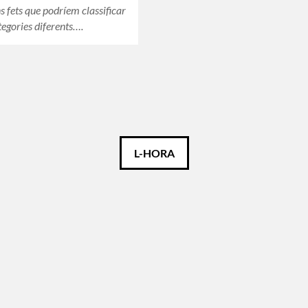
s fets que podríem classificar
tegories diferents….
L-HORA