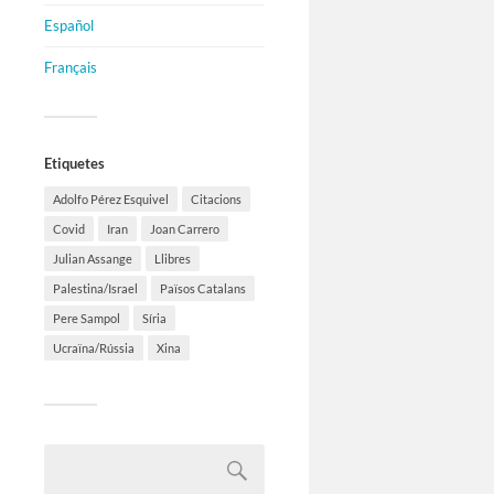
Español
Français
Etiquetes
Adolfo Pérez Esquivel
Citacions
Covid
Iran
Joan Carrero
Julian Assange
Llibres
Palestina/Israel
Països Catalans
Pere Sampol
Síria
Ucraïna/Rússia
Xina