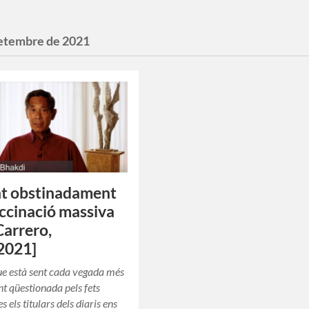
setembre de 2021
nt obstinadament
ccinació massiva
Carrero,
2021]
e està sent cada vegada més
t qüestionada pels fets
s els titulars dels diaris ens