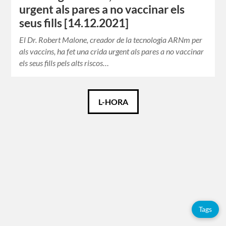
urgent als pares a no vaccinar els
seus fills [14.12.2021]
El Dr. Robert Malone, creador de la tecnologia ARNm per
als vaccins, ha fet una crida urgent als pares a no vaccinar
els seus fills pels alts riscos…
Català
L-HORA
Español
Français
Etiquetes
Tags
Adolfo
Pérez
Esquivel