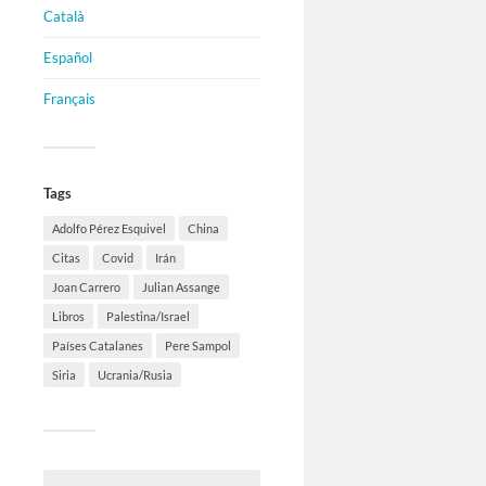
Català
Español
Français
Tags
Adolfo Pérez Esquivel
China
Citas
Covid
Irán
Joan Carrero
Julian Assange
Libros
Palestina/Israel
Países Catalanes
Pere Sampol
Siria
Ucrania/Rusia