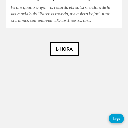
Fa uns quants anys, i no recordo els autors i actors de la
vella pel·lícula “Paren el mundo, me quiero bajar”. Amb
uns amics comentàvem: d’acord, però… on…
Català
L-HORA
Español
Français
Etiquetes
Adolfo
Pérez
Tags
Esquivel
Citacions