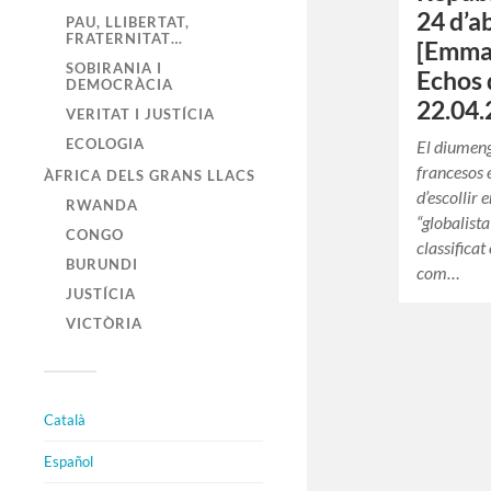
24 d’a
PAU, LLIBERTAT,
FRATERNITAT…
[Emma
SOBIRANIA I
Echos 
DEMOCRÀCIA
22.04.
VERITAT I JUSTÍCIA
ECOLOGIA
El diumeng
francesos 
ÀFRICA DELS GRANS LLACS
d’escollir e
RWANDA
“globalis
CONGO
classificat
BURUNDI
com…
JUSTÍCIA
VICTÒRIA
Català
Español