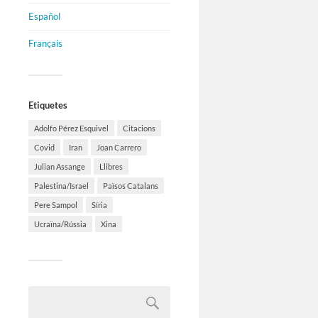
Español
Français
Etiquetes
Adolfo Pérez Esquivel
Citacions
Covid
Iran
Joan Carrero
Julian Assange
Llibres
Palestina/Israel
Països Catalans
Pere Sampol
Síria
Ucraïna/Rússia
Xina