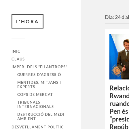
Dia:
24 d'a
L'HORA
INICI
CLAUS
IMPERI DELS “FILANTROPS”
GUERRES D’AGRESSIÓ
MENTIDES, MITJANS I
Relaci
EXPERTS
Rwanda
COPS DE MERCAT
ruande
TRIBUNALS
INTERNACIONALS
Pen és
DESTRUCCIÓ DEL MEDI
“presi
AMBIENT
Repúbl
DESVETLLAMENT POLÍTIC