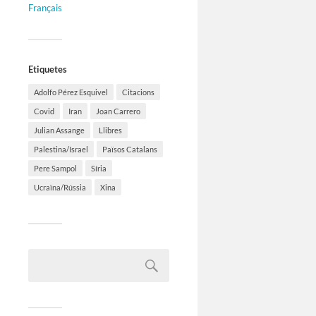
Français
Etiquetes
Adolfo Pérez Esquivel
Citacions
Covid
Iran
Joan Carrero
Julian Assange
Llibres
Palestina/Israel
Països Catalans
Pere Sampol
Síria
Ucraïna/Rússia
Xina