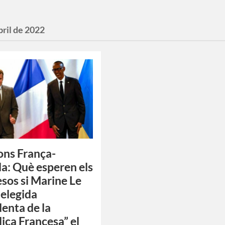
bril de 2022
ons França-
: Què esperen els
sos si Marine Le
 elegida
denta de la
ica Francesa” el