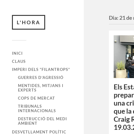
Dia:
21 de
L'HORA
INICI
CLAUS
IMPERI DELS “FILANTROPS”
GUERRES D’AGRESSIÓ
Els Es
MENTIDES, MITJANS I
EXPERTS
prepar
COPS DE MERCAT
una cri
TRIBUNALS
que la
INTERNACIONALS
Craig 
DESTRUCCIÓ DEL MEDI
AMBIENT
19.03.
DESVETLLAMENT POLÍTIC