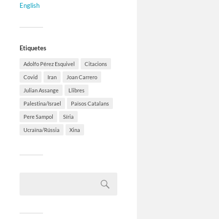
English
Etiquetes
Adolfo Pérez Esquivel
Citacions
Covid
Iran
Joan Carrero
Julian Assange
Llibres
Palestina/Israel
Països Catalans
Pere Sampol
Síria
Ucraïna/Rússia
Xina