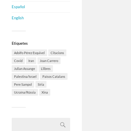
Español
English
Etiquetes
Adolfo Pérez Esquivel
Citacions
Covid
Iran
Joan Carrero
Julian Assange
Llibres
Palestina/Israel
Països Catalans
Pere Sampol
Síria
Ucraïna/Rússia
Xina