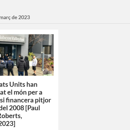
 març de 2023
tats Units han
at el món per a
si financera pitjor
 del 2008 [Paul
Roberts,
2023]