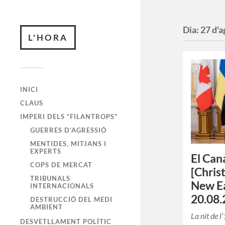
Dia:
27 d'a
L'HORA
INICI
CLAUS
IMPERI DELS “FILANTROPS”
GUERRES D’AGRESSIÓ
MENTIDES, MITJANS I
EXPERTS
El Can
COPS DE MERCAT
[Chris
TRIBUNALS
New Ea
INTERNACIONALS
20.08.
DESTRUCCIÓ DEL MEDI
AMBIENT
La nit de 
DESVETLLAMENT POLÍTIC