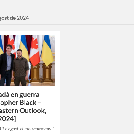
gost de 2024
adà en guerra
topher Black –
stern Outlook,
2024]
l’11 d’agost, el meu company i