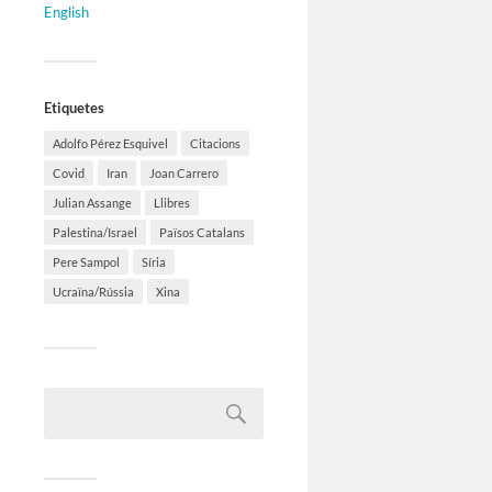
English
Etiquetes
Adolfo Pérez Esquivel
Citacions
Covid
Iran
Joan Carrero
Julian Assange
Llibres
Palestina/Israel
Països Catalans
Pere Sampol
Síria
Ucraïna/Rússia
Xina