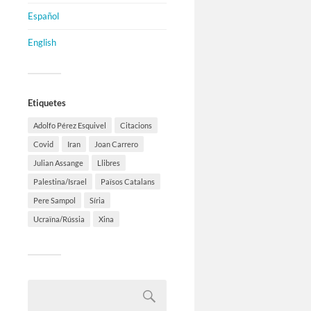
Español
English
Etiquetes
Adolfo Pérez Esquivel
Citacions
Covid
Iran
Joan Carrero
Julian Assange
Llibres
Palestina/Israel
Països Catalans
Pere Sampol
Síria
Ucraïna/Rússia
Xina