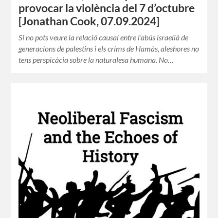
provocar la violència del 7 d’octubre
[Jonathan Cook, 07.09.2024]
Si no pots veure la relació causal entre l’abús israelià de
generacions de palestins i els crims de Hamàs, aleshores no
tens perspicàcia sobre la naturalesa humana. No…