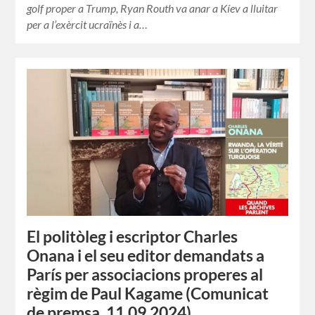
golf proper a Trump, Ryan Routh va anar a Kíev a lluitar
per a l’exèrcit ucraïnès i a…
El politòleg i escriptor Charles
Onana i el seu editor demandats a
París per associacions properes al
règim de Paul Kagame (Comunicat
de premsa, 11.09.2024)