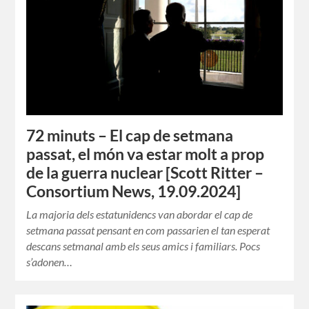
72 minuts – El cap de setmana
passat, el món va estar molt a prop
de la guerra nuclear [Scott Ritter –
Consortium News, 19.09.2024]
La majoria dels estatunidencs van abordar el cap de
setmana passat pensant en com passarien el tan esperat
descans setmanal amb els seus amics i familiars. Pocs
s’adonen…