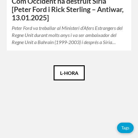
Com Occident ha destruït Síria
[Peter Ford i Rick Sterling – Antiwar,
13.01.2025]
Peter Ford va treballar al Ministeri d’Afers Estrangers del
Regne Unit durant molts anys i va ser ambaixador del
Regne Unit a Bahrain (1999-2003) i després a Síria…
Català
L-HORA
Español
English
Tags
Etiquetes