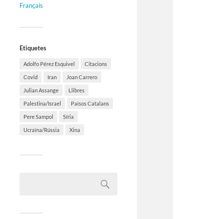
Français
Etiquetes
Adolfo Pérez Esquivel
Citacions
Covid
Iran
Joan Carrero
Julian Assange
Llibres
Palestina/Israel
Països Catalans
Pere Sampol
Síria
Ucraïna/Rússia
Xina