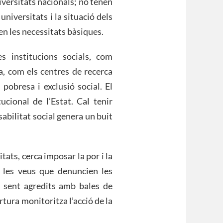
iversitats nacionals; no tenen
niversitats i la situació dels
n les necessitats bàsiques.
es institucions socials, com
ica, com els centres de recerca
 pobresa i exclusió social. El
ucional de l’Estat. Cal tenir
sabilitat social genera un buit
tats, cerca imposar la por i la
ar les veus que denuncien les
s, sent agredits amb bales de
rtura monitoritza l’acció de la