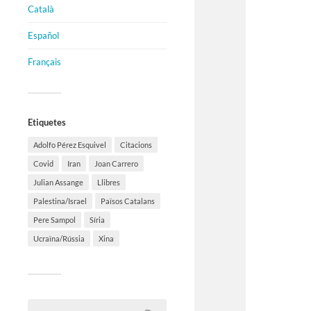
Català
Español
Français
Etiquetes
Adolfo Pérez Esquivel
Citacions
Covid
Iran
Joan Carrero
Julian Assange
Llibres
Palestina/Israel
Països Catalans
Pere Sampol
Síria
Ucraïna/Rússia
Xina