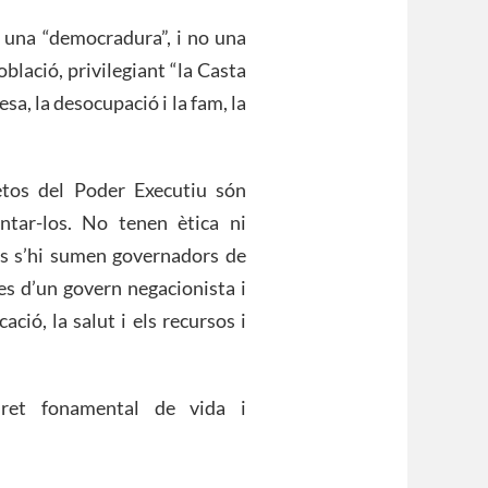
r una “democradura”, i no una
blació, privilegiant “la Casta
sa, la desocupació i la fam, la
etos del Poder Executiu són
ntar-los. No tenen ètica ni
ors s’hi sumen governadors de
es d’un govern negacionista i
ació, la salut i els recursos i
dret fonamental de vida i