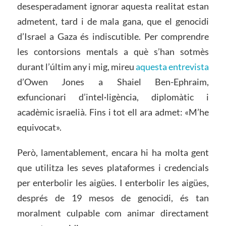
desesperadament ignorar aquesta realitat estan
admetent, tard i de mala gana, que el genocidi
d’Israel a Gaza és indiscutible. Per comprendre
les contorsions mentals a què s’han sotmès
durant l’últim any i mig, mireu
aquesta entrevista
d’Owen Jones a Shaiel Ben-Ephraim,
exfuncionari d’intel·ligència, diplomàtic i
acadèmic israelià. Fins i tot ell ara admet: «M’he
equivocat».
Però, lamentablement, encara hi ha molta gent
que utilitza les seves plataformes i credencials
per enterbolir les aigües. I enterbolir les aigües,
després de 19 mesos de genocidi, és tan
moralment culpable com animar directament