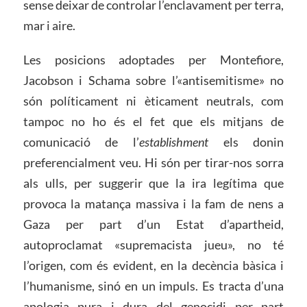
sense deixar de controlar l’enclavament per terra,
mar i aire.
Les posicions adoptades per Montefiore,
Jacobson i Schama sobre l’«antisemitisme» no
són políticament ni èticament neutrals, com
tampoc no ho és el fet que els mitjans de
comunicació de l’
establishment
els donin
preferencialment veu. Hi són per tirar-nos sorra
als ulls, per suggerir que la ira legítima que
provoca la matança massiva i la fam de nens a
Gaza per part d’un Estat d’apartheid,
autoproclamat «supremacista jueu», no té
l’origen, com és evident, en la decència bàsica i
l’humanisme, sinó en un impuls. Es tracta d’una
apologia pura i dura del genocidi per part