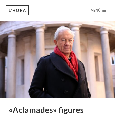
L'HORA
MENÚ
«Aclamades» figures