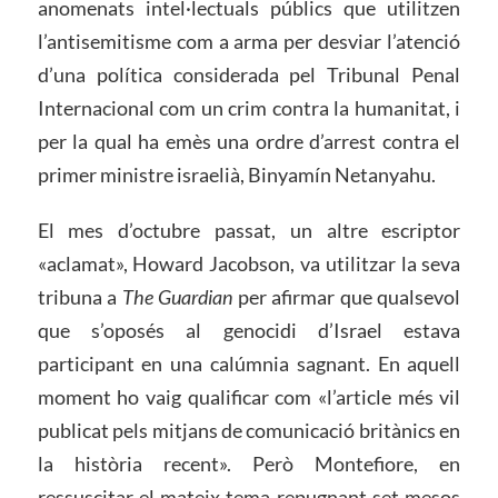
anomenats intel·lectuals públics que utilitzen
l’antisemitisme com a arma per desviar l’atenció
d’una política considerada pel Tribunal Penal
Internacional com un crim contra la humanitat, i
per la qual ha emès una ordre d’arrest contra el
primer ministre israelià, Binyamín Netanyahu.
El mes d’octubre passat, un altre escriptor
«aclamat», Howard Jacobson, va utilitzar la seva
tribuna a
The Guardian
per afirmar que qualsevol
que s’oposés al genocidi d’Israel estava
participant en una calúmnia sagnant. En aquell
moment ho vaig qualificar com «l’article més vil
publicat pels mitjans de comunicació britànics en
la història recent». Però Montefiore, en
ressuscitar el mateix tema repugnant set mesos