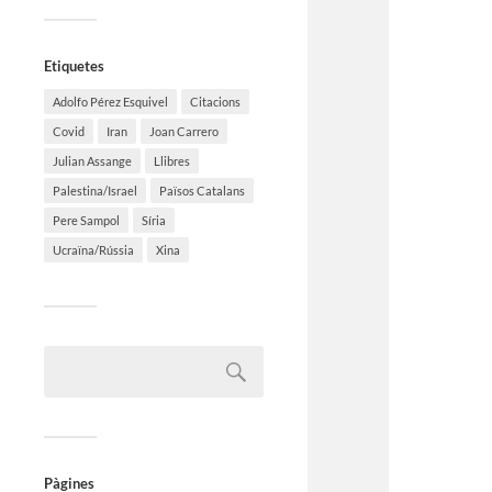
Etiquetes
Adolfo Pérez Esquivel
Citacions
Covid
Iran
Joan Carrero
Julian Assange
Llibres
Palestina/Israel
Països Catalans
Pere Sampol
Síria
Ucraïna/Rússia
Xina
Pàgines