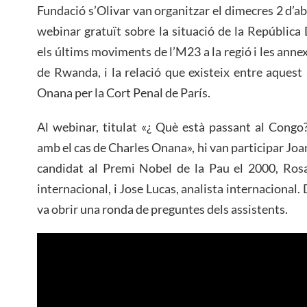
Fundació s’Olivar van organitzar el dimecres 2 d’abr
webinar gratuït sobre la situació de la Repúblic
els últims moviments de l’M23 a la regió i les anne
de Rwanda, i la relació que existeix entre aquest
Onana per la Cort Penal de París.
Al webinar, titulat «¿ Què està passant al Congo? 
amb el cas de Charles Onana», hi van participar Joan
candidat al Premi Nobel de la Pau el 2000, Rosa
internacional, i Jose Lucas, analista internacional.
va obrir una ronda de preguntes dels assistents.