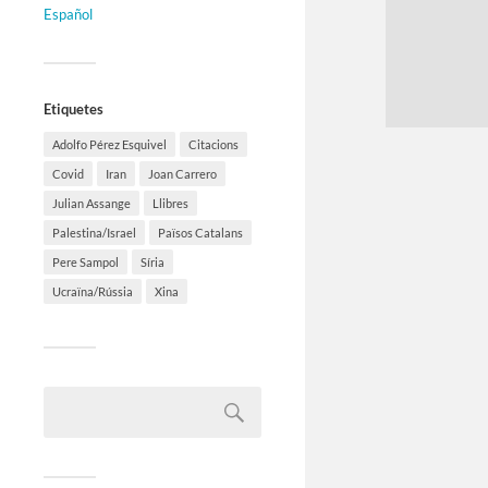
Español
Etiquetes
Adolfo Pérez Esquivel
Citacions
Covid
Iran
Joan Carrero
Julian Assange
Llibres
Palestina/Israel
Països Catalans
Pere Sampol
Síria
Ucraïna/Rússia
Xina