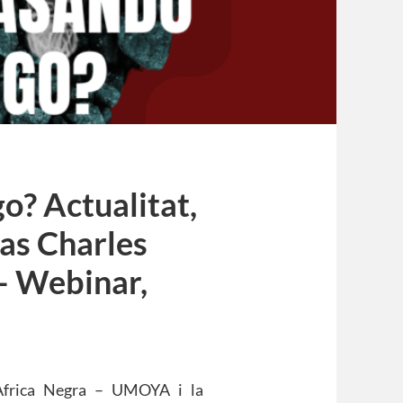
o? Actualitat,
cas Charles
– Webinar,
’Àfrica Negra – UMOYA i la