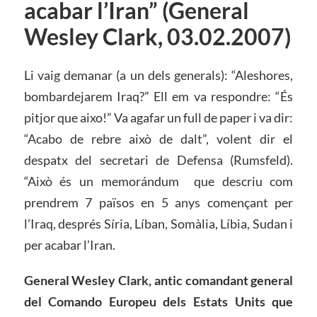
acabar l’Iran” (General
Wesley Clark, 03.02.2007)
Li vaig demanar (a un dels generals): “Aleshores,
bombardejarem Iraq?” Ell em va respondre: “És
pitjor que aixo!” Va agafar un full de paper i va dir:
“Acabo de rebre això de dalt”, volent dir el
despatx del secretari de Defensa (Rumsfeld).
“Això és un memorándum que descriu com
prendrem 7 països en 5 anys començant per
l’Iraq, després Síria, Líban, Somàlia, Líbia, Sudan i
per acabar l’Iran.
General Wesley Clark, antic comandant general
del Comando Europeu dels Estats Units que