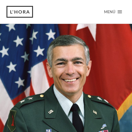
L'HORA
MENÚ