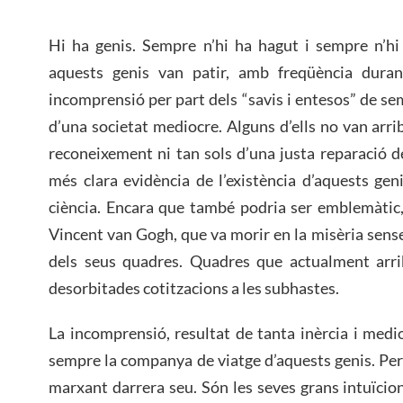
Hi ha genis. Sempre n’hi ha hagut i sempre n’hi 
aquests genis van patir, amb freqüència duran
incomprensió per part dels “savis i entesos” de se
d’una societat mediocre. Alguns d’ells no van arri
reconeixement ni tan sols d’una justa reparació de
més clara evidència de l’existència d’aquests gen
ciència. Encara que també podria ser emblemàtic, e
Vincent van Gogh, que va morir en la misèria sens
dels seus quadres. Quadres que actualment arrib
desorbitades cotitzacions a les subhastes.
La incomprensió, resultat de tanta inèrcia i medio
sempre la companya de viatge d’aquests genis. Pe
marxant darrera seu. Són les seves grans intuïcion