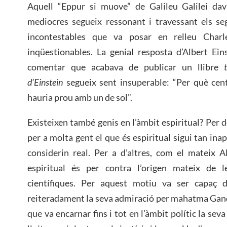
Aquell “Eppur si muove” de Galileu Galilei da
mediocres segueix ressonant i travessant els seg
incontestables que va posar en relleu Charl
inqüestionables. La genial resposta d’Albert Ein
comentar que acabava de publicar un llibre
d’Einstein
segueix sent insuperable: “Per què cent?
hauria prou amb un de sol”.
Existeixen també genis en l’àmbit espiritual? Per 
per a molta gent el que és espiritual sigui tan ina
considerin real. Per a d’altres, com el mateix A
espiritual és per contra l’origen mateix de l
científiques. Per aquest motiu va ser capaç 
reiteradament la seva admiració per mahatma Gand
que va encarnar fins i tot en l’àmbit polític la seva 