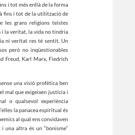
ins i tot més enllà de la forma
fins i tot de la utilització de
e les grans religions teistes
 la veritat, la vida no tindria
a ni veritat res té sentit. Un
sos però no inqüestionables
nd Freud, Karl Marx, Fiedrich
 sense una visió profètica ben
el mal que exigeixen justícia i
nal o qualsevol experiència
’elles la panacea espiritual és
enemics al qual ens convidaven
i una altra és un “bonisme”