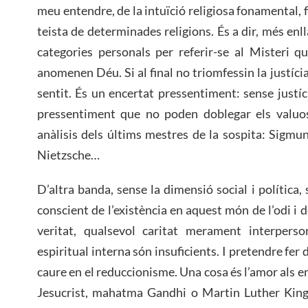
meu entendre, de la intuïció religiosa fonamental, f
teista de determinades religions. És a dir, més enllà 
categories personals per referir-se al Misteri qu
anomenen Déu. Si al final no triomfessin la justícia i
sentit. És un encertat pressentiment: sense justíci
pressentiment que no poden doblegar els valuo
anàlisis dels últims mestres de la sospita: Sigmu
Nietzsche…
D’altra banda, sense la dimensió social i política,
conscient de l’existència en aquest món de l’odi i d
veritat, qualsevol caritat merament interperso
espiritual interna són insuficients. I pretendre fer d
caure en el reduccionisme. Una cosa és l’amor als 
Jesucrist, mahatma Gandhi o Martin Luther King 