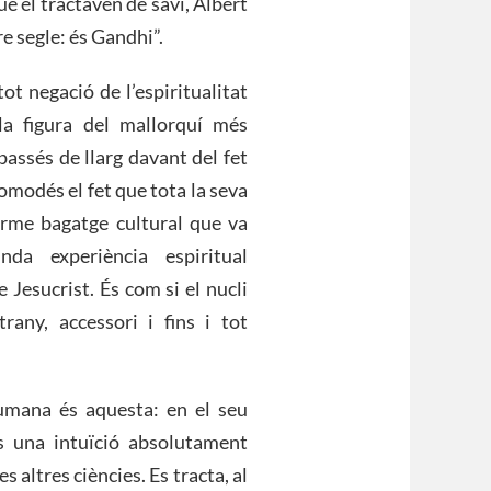
què el tractaven de savi, Albert
re segle: és Gandhi”.
ot negació de l’espiritualitat
la figura del mallorquí més
passés de llarg davant del fet
omodés el fet que tota la seva
norme bagatge cultural que va
da experiència espiritual
 Jesucrist. És com si el nucli
any, accessori i fins i tot
humana és aquesta: en el seu
És una intuïció absolutament
s altres ciències. Es tracta, al