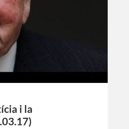
ícia i la
.03.17)