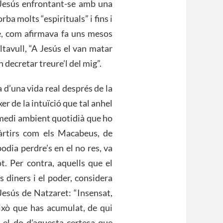
de Jesús enfrontant-se amb una
a molts “espirituals” i fins i
bé, com afirmava fa uns mesos
ltavull, “A Jesús el van matar
 decretar treure’l del mig”.
 d’una vida real després de la
xer de la intuïció que tal anhel
n medi ambient quotidià que ho
màrtirs com els Macabeus, de
odia perdre’s en el no res, va
t. Per contra, aquells que el
s diners i el poder, considera
 Jesús de Natzaret: “Insensat,
això que has acumulat, de qui
t el do d’aquesta certesa que