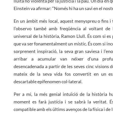
lluita no violenta per la justícia i la pau. Un dia en 
Einstein va afirmar: “Només hi ha un savi en el nost
En un àmbit més local, aquest menyspreu o fins i t
l’observo també amb freqüència al voltant de 
universal de la història, Ramon Llull. És com si es 
que va ser fonamentalment un místic. És com si inc
sorprenent inspiració, la seva gran saviesa i l’e
arribar a acumular van néixer d’una profun
desencadenada a partir de les seves cinc visions de
mateix de la seva vida fos convertit en un estr
descartable epifenomen col·lateral.
Per a mi, la més genial intuïció de la història 
moment es farà justícia i se sabrà la veritat. 
compatible amb els últims avenços de la física i de le