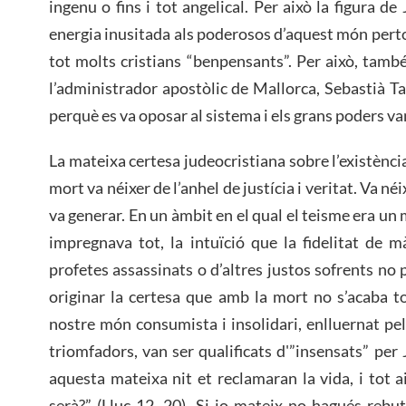
ingenu o fins i tot angelical. Per això la figura 
energia inusitada als poderosos d’aquest món pertorb
tot molts cristians “benpensants”. Per això, tam
l’administrador apostòlic de Mallorca, Sebastià Ta
perquè es va oposar al sistema i els grans poders van
La mateixa certesa judeocristiana sobre l’existència
mort va néixer de l’anhel de justícia i veritat. Va néi
va generar. En un àmbit en el qual el teisme era u
impregnava tot, la intuïció que la fidelitat de 
profetes assassinats o d’altres justos sofrents no p
originar la certesa que amb la mort no s’acaba to
nostre món consumista i insolidari, enlluernat pel
triomfadors, van ser qualificats d'”insensats” per
aquesta mateixa nit et reclamaran la vida, i tot 
serà?” (Lluc 12, 20). Si jo mateix no hagués rebu