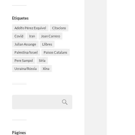
Etiquetes
Adolfo Pérez Esquivel
Citacions
Covid
Iran
Joan Carrero
Julian Assange
Llibres
Palestina/Israel
Països Catalans
Pere Sampol
Síria
Ucraïna/Rússia
Xina
Pàgines