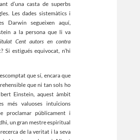
vant d’una casta de superbs
les. Les dades sistemàtics i
es Darwin segueixen aquí,
stein a la persona que li va
titulat
Cent autors en contra
 Si estigués equivocat, n’hi
descomptat que sí, encara que
prehensible que ni tan sols ho
lbert Einstein, aquest àmbit
es més valuoses intuïcions
de proclamar públicament i
hi, un gran mestre espiritual
recerca de la veritat i la seva