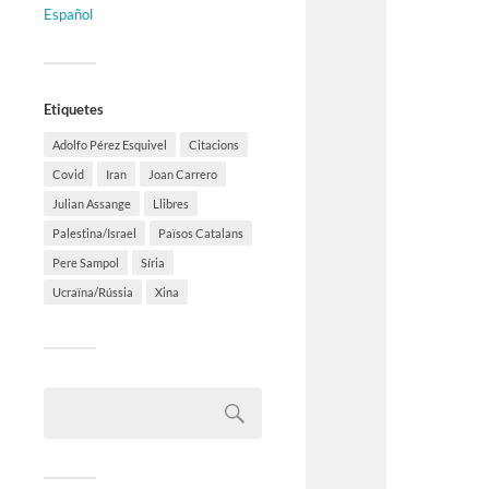
Español
Etiquetes
Adolfo Pérez Esquivel
Citacions
Covid
Iran
Joan Carrero
Julian Assange
Llibres
Palestina/Israel
Països Catalans
Pere Sampol
Síria
Ucraïna/Rússia
Xina