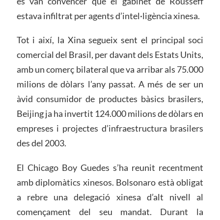
es van convèncer que el gabinet de Rousseff
estava infiltrat per agents d’intel·ligència xinesa.
Tot i així, la Xina segueix sent el principal soci
comercial del Brasil, per davant dels Estats Units,
amb un comerç bilateral que va arribar als 75.000
milions de dòlars l’any passat. A més de ser un
àvid consumidor de productes bàsics brasilers,
Beijing ja ha invertit 124.000 milions de dòlars en
empreses i projectes d’infraestructura brasilers
des del 2003.
El Chicago Boy Guedes s’ha reunit recentment
amb diplomàtics xinesos. Bolsonaro està obligat
a rebre una delegació xinesa d’alt nivell al
començament del seu mandat. Durant la