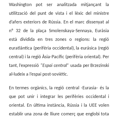
Washington pot ser analitzada mitjançant la
utilització del punt de vista i el lèxic del ministre
d’afers exteriors de Rússia. En el marc dissenyat al
nº 32 de la plaça Smolenskaya-Sennaya, Euràsia
està dividida en tres zones o regions: la regió
euratlántica (perifèria occidental), la eurásica (regió
central) i la regió Àsia-Pacífic (perifèria oriental). Per
tant, l’expressió
“Espai central”
usada per Brzezinski
al·ludeix a l’espai post-soviètic.
En termes orgànics, la regió central -Eurasia- és la
que pot unir i integrar les perifèries occidental i
oriental. En última instància, Rússia i la UEE volen
establir una zona de lliure comerç que englobi tota