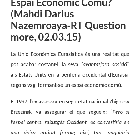
Espai Econòmic Comú?
(Mahdi Darius
Nazemroaya-RT Question
more, 02.03.15)
La Unió Econòmica Eurasiàtica és una realitat que
pot acabar costant-li la seva
“avantatjosa posició”
als Estats Units en la perifèria occidental d’Euràsia
segons vagi formant-se un espai econòmic comú.
El 1997, l’ex assessor en seguretat nacional Zbigniew
Brzezinski va assegurar el que segueix:
“Però si
l’espai central rebutgés Occident, es convertiria en
una única entitat ferma; així, tant adquiriria