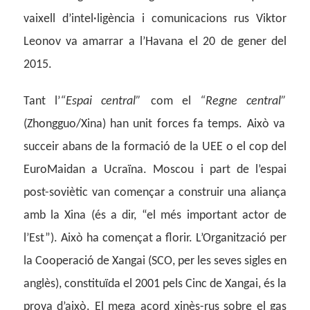
vaixell d’intel·ligència i comunicacions rus Viktor
Leonov va amarrar a l’Havana el 20 de gener del
2015.
Tant l’
“Espai central”
com el
“Regne central”
(Zhongguo/Xina) han unit forces fa temps. Això va
succeir abans de la formació de la UEE o el cop del
EuroMaidan a Ucraïna. Moscou i part de l’espai
post-soviètic van començar a construir una aliança
amb la Xina (és a dir, “el més important actor de
l’Est”). Això ha començat a florir. L’Organització per
la Cooperació de Xangai (SCO, per les seves sigles en
anglès), constituïda el 2001 pels Cinc de Xangai, és la
prova d’això. El mega acord xinès-rus sobre el gas