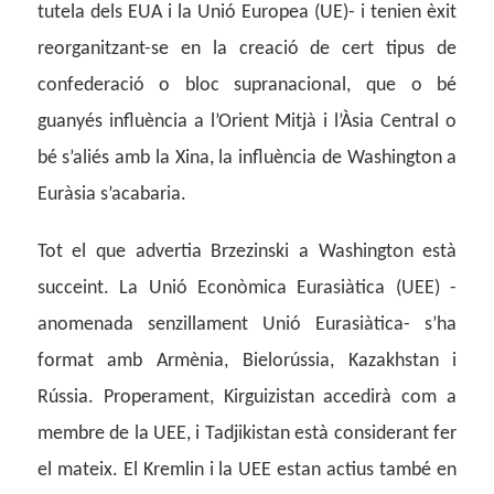
tutela dels EUA i la Unió Europea (UE)- i tenien èxit
reorganitzant-se en la creació de cert tipus de
confederació o bloc supranacional, que o bé
guanyés influència a l’Orient Mitjà i l’Àsia Central o
bé s’aliés amb la Xina, la influència de Washington a
Euràsia s’acabaria.
Tot el que advertia Brzezinski a Washington està
succeint. La Unió Econòmica Eurasiàtica (UEE) -
anomenada senzillament Unió Eurasiàtica- s’ha
format amb Armènia, Bielorússia, Kazakhstan i
Rússia. Properament, Kirguizistan accedirà com a
membre de la UEE, i Tadjikistan està considerant fer
el mateix. El Kremlin i la UEE estan actius també en