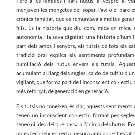
Però a les famílies i llars hutus, al vespre, al v
menjaven les mongetes del sopar, l’avi o el pare ex
crònica familiar, que es remuntava a moltes gene
fills. És la història que diu com, mica en mica, 
autonomia i la seva dignitat, una història d’humil
part dels amos i senyors, els tutsis de tots els es
tradició oral explica els sentiments profundame
humiliació dels hutus envers els tutsis. Aques
acumulant al llarg dels segles, caldo de cultiu d’
vigilant, que forma part de l’inconscient col·lectiu
més reforçat, de generació en generació.
Els tutsis no coneixen, és clar, aquests sentiments d
tenen un inconscient col·lectiu format per segle
tenen ni idea del que passa a l’ànima dels hutus. 
no es reconeix en certa mesura amb aquest estat d’