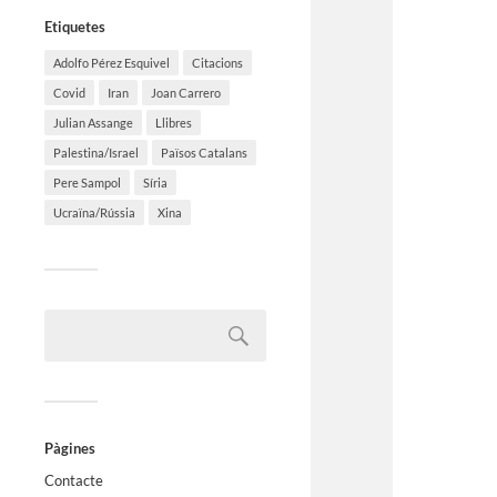
Etiquetes
Adolfo Pérez Esquivel
Citacions
Covid
Iran
Joan Carrero
Julian Assange
Llibres
Palestina/Israel
Països Catalans
Pere Sampol
Síria
Ucraïna/Rússia
Xina
Pàgines
Contacte