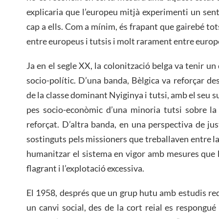
explicaria que l’europeu mitjà experimenti un se
cap a ells. Com a mínim, és frapant que gairebé to
entre europeus i tutsis i molt rarament entre europ
Ja en el segle XX, la colonització belga va tenir un
socio-polític. D’una banda, Bèlgica va reforçar d
de la classe dominant Nyiginya i tutsi, amb el seu sup
pes socio-econòmic d’una minoria tutsi sobre la
reforçat. D’altra banda, en una perspectiva de just
sostinguts pels missioners que treballaven entre la
humanitzar el sistema en vigor amb mesures que ha
flagrant i l’explotació excessiva.
El 1958, després que un grup hutu amb estudis re
un canvi social, des de la cort reial es respong