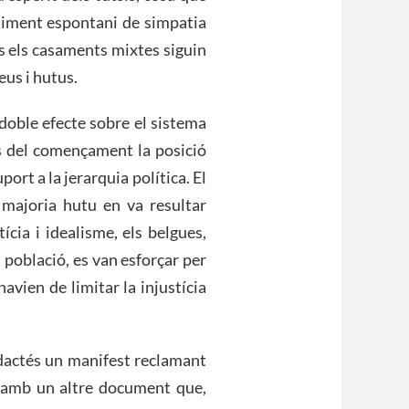
ntiment espontani de simpatia
ts els casaments mixtes siguin
eus i hutus.
 doble efecte sobre el sistema
es del començament la posició
ort a la jerarquia política. El
 majoria hutu en va resultar
ícia i idealisme, els belgues,
 població, es van esforçar per
vien de limitar la injustícia
dactés un manifest reclamant
ué amb un altre document que,