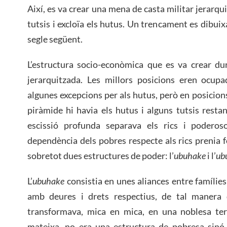
Així, es va crear una mena de casta militar jerarq
tutsis i excloïa els hutus. Un trencament es dibui
segle següent.
L’estructura socio-econòmica que es va crear du
jerarquitzada. Les millors posicions eren ocup
algunes excepcions per als hutus, però en posicions 
piràmide hi havia els hutus i alguns tutsis restan
escissió profunda separava els rics i poderos
dependència dels pobres respecte als rics prenia 
sobretot dues estructures de poder: l’
ubuhake
i l’
ub
L’
ubuhake
consistia en unes aliances entre famílies 
amb deures i drets respectius, de tal manera qu
transformava, mica en mica, en una noblesa ter
mateixa, no era una estructura de pobresa sinó 