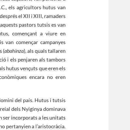
C., els agricultors hutus van
i després el XII i XIII, ramaders
 aquests pastors tutsis es van
hutus, començant a viure en
utsis van començar campanyes
s (
abahinza
), als quals tallaren
ció i els penjaren als tambors
als hutus vençuts que eren els
-econòmiques encara no eren
domini del país. Hutus i tutsis
 reial dels Nyiginya dominava
n ser incorporats a les unitats
i no pertanyien a l’aristocràcia.