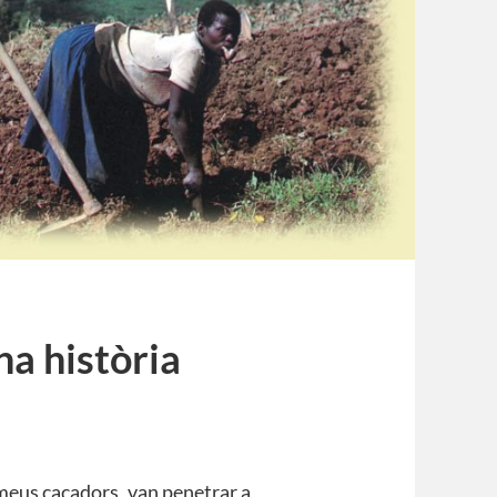
a història
meus caçadors, van penetrar a