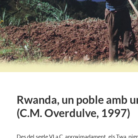
Rwanda, un poble amb un
(C.M. Overdulve, 1997)
Des del segle VI a.C. aproximadament, els Twa, pig