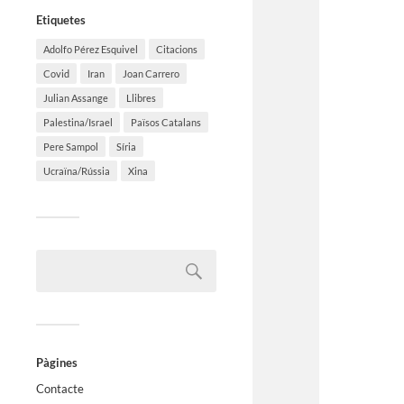
Etiquetes
Adolfo Pérez Esquivel
Citacions
Covid
Iran
Joan Carrero
Julian Assange
Llibres
Palestina/Israel
Països Catalans
Pere Sampol
Síria
Ucraïna/Rússia
Xina
Pàgines
Contacte