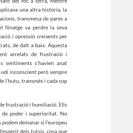
oltant del foc a terra, mentre
plicava una altra història, la
racions, transmesa de pares a
el llinatge va perdre la seva
iació i opressió creixents per
trats, de dalt a baix. Aquesta
nt arrelats de frustració i
ts sentiments s’havien anat
un odi inconscient però sempre
 de l’hutu, transmès i cada cop
e frustració i humiliació. Ells
s de poder i superioritat. No
Ens podem demanar si l’europeu
esperit dels tutsis, cosa que