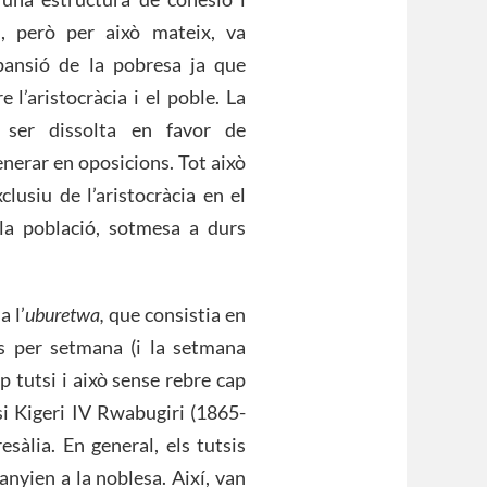
si, però per això mateix, va
pansió de la pobresa ja que
e l’aristocràcia i el poble. La
a ser dissolta en favor de
enerar en oposicions. Tot això
lusiu de l’aristocràcia en el
la població, sotmesa a durs
 l’
uburetwa,
que consistia en
es per setmana (i la setmana
p tutsi i això sense rebre cap
si Kigeri IV Rwabugiri (1865-
sàlia. En general, els tutsis
rtanyien a la noblesa. Així, van