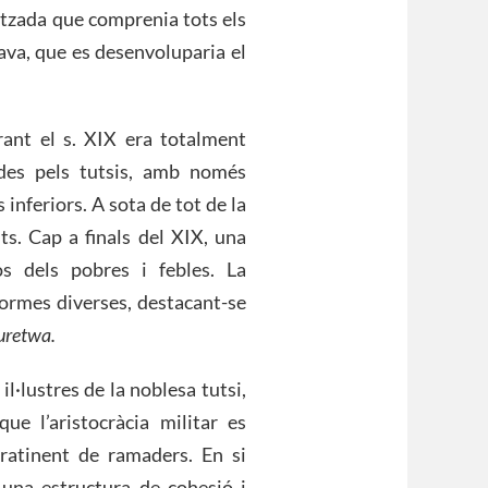
uitzada que comprenia tots els
xava, que es desenvoluparia el
rant el s. XIX era totalment
ades pels tutsis, amb només
inferiors. A sota de tot de la
ts. Cap a finals del XIX, una
os dels pobres i febles. La
formes diverses, destacant-se
uretwa.
il·lustres de la noblesa tutsi,
e l’aristocràcia militar es
ratinent de ramaders. En si
una estructura de cohesió i