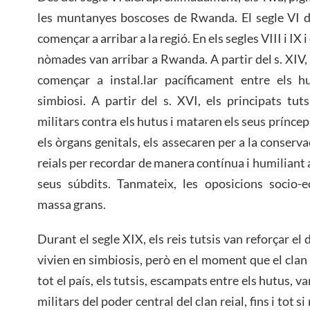
les muntanyes boscoses de Rwanda. El segle VI d.
començar a arribar a la regió. En els segles VIII i IX 
nòmades van arribar a Rwanda. A partir del s. XIV,
començar a instal.lar pacíficament entre els 
simbiosi. A partir del s. XVI, els principats t
militars contra els hutus i mataren els seus príncep
els òrgans genitals, els assecaren per a la conserva
reials per recordar de manera contínua i humiliant 
seus súbdits. Tanmateix, les oposicions socio
massa grans.
Durant el segle XIX, els reis tutsis van reforçar el 
vivien en simbiosis, però en el moment que el clan
tot el país, els tutsis, escampats entre els hutus, va
militars del poder central del clan reial, fins i tot s