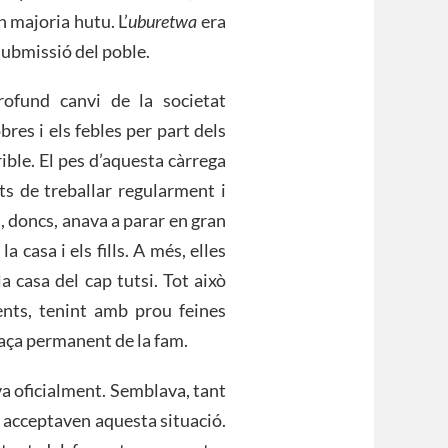
n majoria hutu. L’
uburetwa
era
submissió del poble.
rofund canvi de la societat
res i els febles per part dels
ible. El pes d’aquesta càrrega
s de treballar regularment i
, doncs, anava a parar en gran
a casa i els fills. A més, elles
 casa del cap tutsi. Tot això
nts, tenint amb prou feines
naça permanent de la fam.
va oficialment. Semblava, tant
s acceptaven aquesta situació.