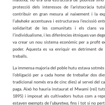
protecció dels interessos de l’aristocràcia tut
contribuir en gran mesura al naixement i la ex
l’
ubuhake
accentuava i estructurava l’escissió entr
solidaritat de les comunitats i els clans v
l’individualisme, i les diferències ètniques van deg
va crear un nou sistema econòmic per a profit exc
poder. Aquesta es va enriquir en detriment de 
treballs.
La immensa majoria del poble hutu estava sotmès a
l’obligació per a cada home de treballar dos di
tradicional només era de cinc dies) al servei del ca
paga. Això ho hauria instaurat el Mwami (rei) tut
1895) i imposat als cultivadors hutus com a repre
estaven exempts de l’
uburetwa
, fins i tot si no pe