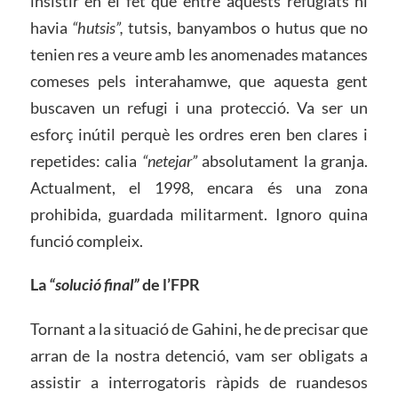
insistir en el fet que entre aquests refugiats hi
havia
“hutsis”,
tutsis, banyambos o hutus que no
tenien res a veure amb les anomenades matances
comeses pels interahamwe, que aquesta gent
buscaven un refugi i una protecció. Va ser un
esforç inútil perquè les ordres eren ben clares i
repetides: calia
“netejar”
absolutament la granja.
Actualment, el 1998, encara és una zona
prohibida, guardada militarment. Ignoro quina
funció compleix.
La
“solució final”
de l’FPR
Tornant a la situació de Gahini, he de precisar que
arran de la nostra detenció, vam ser obligats a
assistir a interrogatoris ràpids de ruandesos