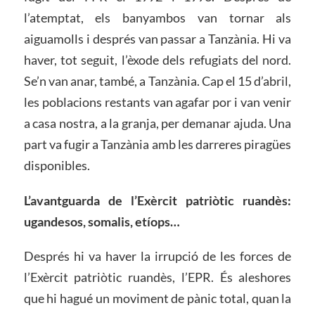
l’atemptat, els banyambos van tornar als
aiguamolls i després van passar a Tanzània. Hi va
haver, tot seguit, l’èxode dels refugiats del nord.
Se’n van anar, també, a Tanzània. Cap el 15 d’abril,
les poblacions restants van agafar por i van venir
a casa nostra, a la granja, per demanar ajuda. Una
part va fugir a Tanzània amb les darreres piragües
disponibles.
L’avantguarda de l’Exèrcit patriòtic ruandès:
ugandesos, somalis, etíops…
Després hi va haver la irrupció de les forces de
l’Exèrcit patriòtic ruandès, l’EPR. És aleshores
que hi hagué un moviment de pànic total, quan la