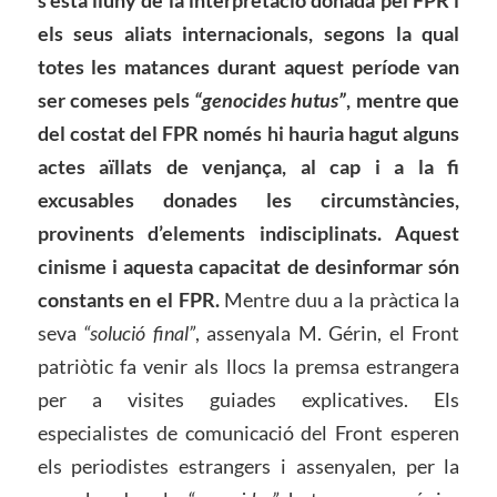
s’està lluny de la interpretació donada pel FPR i
els seus aliats internacionals, segons la qual
totes les matances durant aquest període van
ser comeses pels
“genocides hutus”
, mentre que
del costat del FPR només hi hauria hagut alguns
actes aïllats de venjança, al cap i a la fi
excusables donades les circumstàncies,
provinents d’elements indisciplinats. Aquest
cinisme i aquesta capacitat de desinformar són
constants en el FPR.
Mentre duu a la pràctica la
seva
“solució final”
, assenyala M. Gérin, el Front
patriòtic fa venir als llocs la premsa estrangera
per a visites guiades explicatives. Els
especialistes de comunicació del Front esperen
els periodistes estrangers i assenyalen, per la