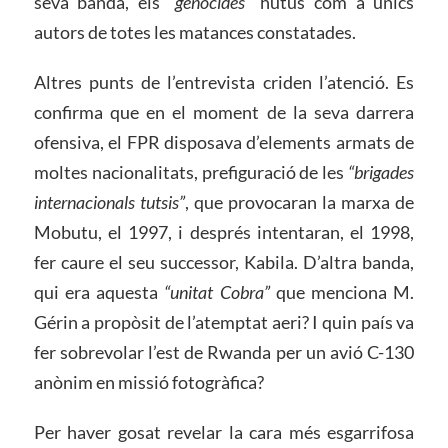
seva banda, els
“genocides”
hutus com a únics
autors de totes les matances constatades.
Altres punts de l’entrevista criden l’atenció. Es
confirma que en el moment de la seva darrera
ofensiva, el FPR disposava d’elements armats de
moltes nacionalitats, prefiguració de les
“brigades
internacionals tutsis”
, que provocaran la marxa de
Mobutu, el 1997, i després intentaran, el 1998,
fer caure el seu successor, Kabila. D’altra banda,
qui era aquesta
“unitat Cobra”
que menciona M.
Gérin a propòsit de l’atemptat aeri? I quin país va
fer sobrevolar l’est de Rwanda per un avió C-130
anònim en missió fotogràfica?
Per haver gosat revelar la cara més esgarrifosa