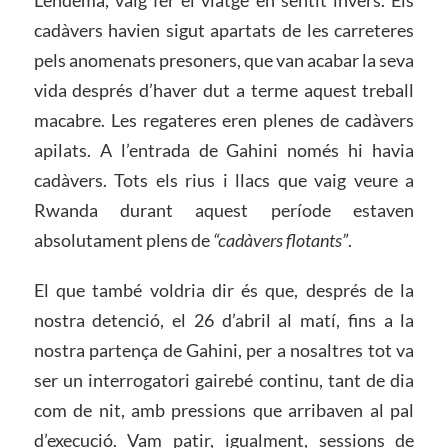
L’endemà, vaig fer el viatge en sentit invers. Els
cadàvers havien sigut apartats de les carreteres
pels anomenats presoners, que van acabar la seva
vida després d’haver dut a terme aquest treball
macabre. Les regateres eren plenes de cadàvers
apilats. A l’entrada de Gahini només hi havia
cadàvers. Tots els rius i llacs que vaig veure a
Rwanda durant aquest període estaven
absolutament plens de
“cadàvers flotants”
.
El que també voldria dir és que, després de la
nostra detenció, el 26 d’abril al matí, fins a la
nostra partença de Gahini, per a nosaltres tot va
ser un interrogatori gairebé continu, tant de dia
com de nit, amb pressions que arribaven al pal
d’execució. Vam patir, igualment, sessions de