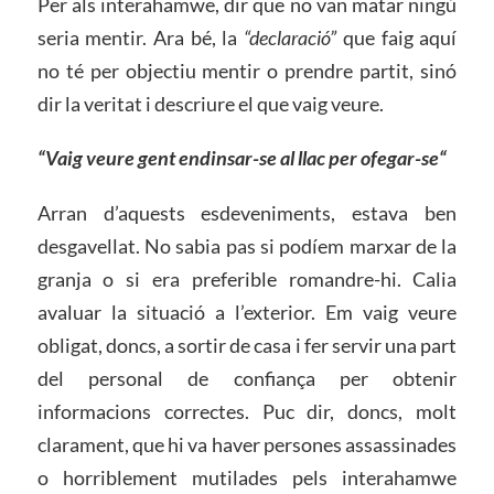
Per als interahamwe, dir que no van matar ningú
seria mentir. Ara bé, la
“declaració”
que faig aquí
no té per objectiu mentir o prendre partit, sinó
dir la veritat i descriure el que vaig veure.
“Vaig veure gent endinsar-se al llac per ofegar-se
“
Arran d’aquests esdeveniments, estava ben
desgavellat. No sabia pas si podíem marxar de la
granja o si era preferible romandre-hi. Calia
avaluar la situació a l’exterior. Em vaig veure
obligat, doncs, a sortir de casa i fer servir una part
del personal de confiança per obtenir
informacions correctes. Puc dir, doncs, molt
clarament, que hi va haver persones assassinades
o horriblement mutilades pels interahamwe