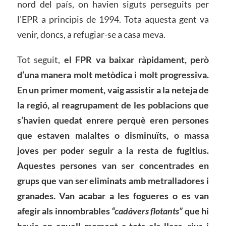
nord del país, on havien siguts perseguits per
l’EPR a principis de 1994. Tota aquesta gent va
venir, doncs, a refugiar-se a casa meva.
Tot seguit,
el FPR va baixar ràpidament, però
d’una manera molt metòdica i molt progressiva.
En un primer moment, vaig assistir a la neteja de
la regió, al reagrupament de les poblacions que
s’havien quedat enrere perquè eren persones
que estaven malaltes o disminuïts, o massa
joves per poder seguir a la resta de fugitius.
Aquestes persones van ser concentrades en
grups que van ser eliminats amb metralladores i
granades. Van acabar a les fogueres o es van
afegir als innombrables
“cadàvers flotants”
que hi