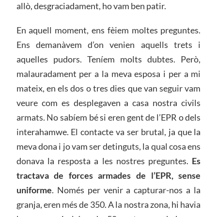
allò, desgraciadament, ho vam ben patir.
En aquell moment, ens fèiem moltes preguntes.
Ens demanàvem d’on venien aquells trets i
aquelles pudors. Teníem molts dubtes. Però,
malauradament per a la meva esposa i per a mi
mateix, en els dos o tres dies que van seguir vam
veure com es desplegaven a casa nostra civils
armats. No sabíem bé si eren gent de l’EPR o dels
interahamwe. El contacte va ser brutal, ja que la
meva dona i jo vam ser detinguts, la qual cosa ens
donava la resposta a les nostres preguntes.
Es
tractava de forces armades de l’EPR, sense
uniforme
. Només per venir a capturar-nos a la
granja, eren més de 350. A la nostra zona, hi havia