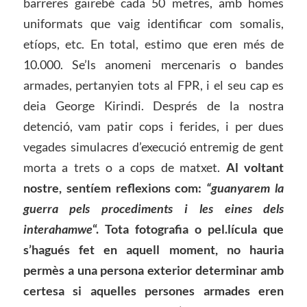
barreres gairebé cada 50 metres, amb homes
uniformats que vaig identificar com somalis,
etíops, etc. En total, estimo que eren més de
10.000. Se’ls anomeni mercenaris o bandes
armades, pertanyien tots al FPR, i el seu cap es
deia George Kirindi. Després de la nostra
detenció, vam patir cops i ferides, i per dues
vegades simulacres d’execució entremig de gent
morta a trets o a cops de matxet.
Al voltant
nostre, sentíem reflexions com:
“guanyarem la
guerra pels procediments i les eines dels
interahamwe
“. Tota fotografia o pel.lícula que
s’hagués fet en aquell moment, no hauria
permès a una persona exterior determinar amb
certesa si aquelles persones armades eren