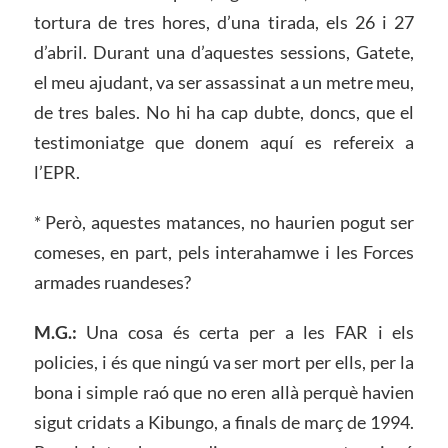
tortura de tres hores, d’una tirada, els 26 i 27
d’abril. Durant una d’aquestes sessions, Gatete,
el meu ajudant, va ser assassinat a un metre meu,
de tres bales. No hi ha cap dubte, doncs, que el
testimoniatge que donem aquí es refereix a
l’EPR.
* Però, aquestes matances, no haurien pogut ser
comeses, en part, pels interahamwe i les Forces
armades ruandeses?
M.G.:
Una cosa és certa per a les FAR i els
policies, i és que ningú va ser mort per ells, per la
bona i simple raó que no eren allà perquè havien
sigut cridats a Kibungo, a finals de març de 1994.