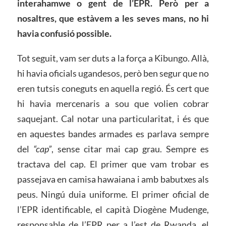
interahamwe o gent de l’EPR. Però per a
nosaltres, que estàvem a les seves mans, no hi
havia confusió possible.
Tot seguit, vam ser duts a la força a Kibungo. Allà,
hi havia oficials ugandesos, però ben segur que no
eren tutsis coneguts en aquella regió. És cert que
hi havia mercenaris a sou que volien cobrar
saquejant. Cal notar una particularitat, i és que
en aquestes bandes armades es parlava sempre
del
“cap”
, sense citar mai cap grau. Sempre es
tractava del cap. El primer que vam trobar es
passejava en camisa hawaiana i amb babutxes als
peus. Ningú duia uniforme. El primer oficial de
l’EPR identificable, el capità Diogène Mudenge,
responsable de l’EPR per a l’est de Rwanda, el