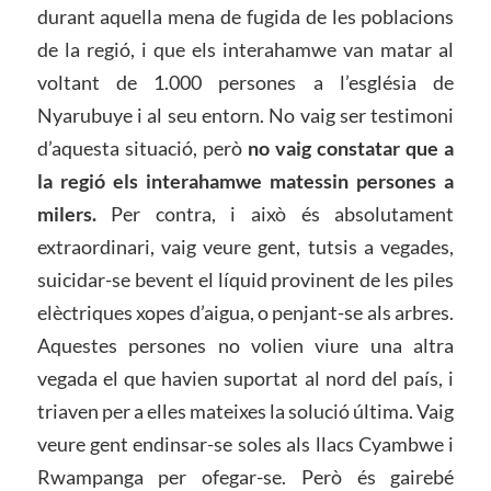
durant aquella mena de fugida de les poblacions
de la regió, i que els interahamwe van matar al
voltant de 1.000 persones a l’església de
Nyarubuye i al seu entorn. No vaig ser testimoni
d’aquesta situació, però
no vaig constatar que a
la regió els interahamwe matessin persones a
milers.
Per contra, i això és absolutament
extraordinari, vaig veure gent, tutsis a vegades,
suicidar-se bevent el líquid provinent de les piles
elèctriques xopes d’aigua, o penjant-se als arbres.
Aquestes persones no volien viure una altra
vegada el que havien suportat al nord del país, i
triaven per a elles mateixes la solució última. Vaig
veure gent endinsar-se soles als llacs Cyambwe i
Rwampanga per ofegar-se. Però és gairebé