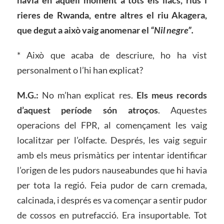
havia en aquell moment a tots els llacs, rius i
rieres de Rwanda, entre altres el riu Akagera,
que degut a això vaig anomenar el
“Nil negre”.
* Això que acaba de descriure, ho ha vist
personalment o l’hi han explicat?
M.G.:
No m’han explicat res.
Els meus records
d’aquest període són atroços
. Aquestes
operacions del FPR, al començament les vaig
localitzar per l’olfacte. Després, les vaig seguir
amb els meus prismàtics per intentar identificar
l’origen de les pudors nauseabundes que hi havia
per tota la regió. Feia pudor de carn cremada,
calcinada, i després es va començar a sentir pudor
de cossos en putrefacció. Era insuportable. Tot