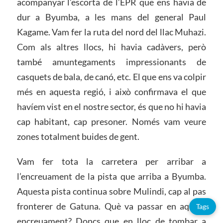
acompanyar l’escorta de l’EPR que ens havia de
dur a Byumba, a les mans del general Paul
Kagame. Vam fer la ruta del nord del llac Muhazi.
Com als altres llocs, hi havia cadàvers, però
també amuntegaments impressionants de
casquets de bala, de canó, etc. El que ens va colpir
més en aquesta regió, i això confirmava el que
havíem vist en el nostre sector, és que no hi havia
cap habitant, cap presoner. Només vam veure
zones totalment buides de gent.
Vam fer tota la carretera per arribar a
l’encreuament de la pista que arriba a Byumba.
Aquesta pista continua sobre Mulindi, cap al pas
fronterer de Gatuna. Què va passar en aquest
Tags
encreuament? Doncs que en lloc de tombar a