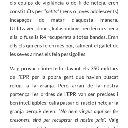
els equips de vigilància o de fi de neteja, eren
constituïts per
“petits”
(nens o joves adolescents)
incapaços de matar d’aquesta manera.
Utilitzaven, doncs, kalashnikovs ben feixucs per a
ells, o fusells R4 recuperats a totes bandes. Eren
ells els qui ens feien més por, talment el gallet de
les seves armes els feia pessigolles.
Vaig provar d’intercedir davant els 350 militars
de l’EPR per la pobra gent que havien buscat
refugi a la granja. Però arran de la nostra
partença, les ordres de l’EPR van ser precises i
ben intel.ligibles: calia passar el rascle i netejar la
granja perquè deien:
“No hem vingut aquí per fer
presoners, sinó per recuperar el nostre país”.
Vaig