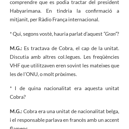
comprendre que es podia tractar del president
Habyarimana. En tindria la confirmació a
mitjanit, per Ràdio França internacional.
* Qui, segons vostè, hauria parlat d’aquest
“Gran”
?
M.G.:
Es tractava de Cobra, el cap de la unitat.
Discutia amb altres col.legues. Les freqüències
VHF que utilitzaven eren sovint les mateixes que
les de l’ONU, o molt pròximes.
* I de quina nacionalitat era aquesta unitat
Cobra?
M.G.:
Cobra era una unitat de nacionalitat belga,
i el responsable parlava en francès amb un accent
flamenc.