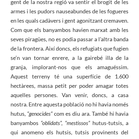
gent de la nostra regió va sentir el brogit de les
armes i les pudors nauseabundes de les fogueres
en les quals cadàvers i gent agonitzant cremaven.
Com que els banyambos havien marxat amb les
seves piragües, no es podia passar a l’altra banda
de la frontera. Així doncs, els refugiats que fugien
se’n van tornar enrere, a la gairebé illa de la
granja, implorant-nos que els amaguéssim.
Aquest terreny té una superfície de 1.600
hectàrees, massa petit per poder amagar totes
aquelles persones. Van venir, doncs, a casa
nostra. Entre aquesta població no hi havia només
hutus,
“genocides”
com es diu ara. També hi havia
banyambos
“oblidats”, “mestissos”
hutus-tutsis, a
qui anomeno els hutsis, tutsis provinents del