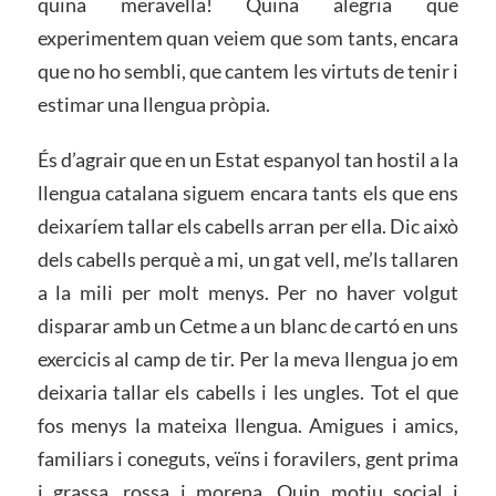
quina meravella! Quina alegria que
experimentem quan veiem que som tants, encara
que no ho sembli, que cantem les virtuts de tenir i
estimar una llengua pròpia.
És d’agrair que en un Estat espanyol tan hostil a la
llengua catalana siguem encara tants els que ens
deixaríem tallar els cabells arran per ella. Dic això
dels cabells perquè a mi, un gat vell, me’ls tallaren
a la mili per molt menys. Per no haver volgut
disparar amb un Cetme a un blanc de cartó en uns
exercicis al camp de tir. Per la meva llengua jo em
deixaria tallar els cabells i les ungles. Tot el que
fos menys la mateixa llengua. Amigues i amics,
familiars i coneguts, veïns i foravilers, gent prima
i grassa, rossa i morena. Quin motiu social i