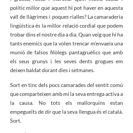
polític millor que aquest hi pot haver en aquesta
vall de llàgrimes i poques rialles? La camaraderia
lingüística és la millor relació cordial que podem
trobar dins el nostre dia a dia. Quan veig que hi ha
tants enemics que la volen trencar m’envaeix una
munió de falsos filòlegs pantagruèlics que amb
els seus grunys i les seves dents grogues em
deixen baldat durant dies i setmanes.
Sort en tinc dels pocs camarades del sentit comú
que comparteixen amb mi la seva entrega activa a
la causa. No tots els mallorquins estan
empegueïts de dir que la seva llengua és el català.
Sort.