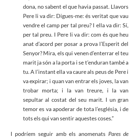
dona, no sabent el que havia passat. Llavors
Pere li va dir: Digues-me: és veritat que vau
vendre el camp per tal preu? I ella va dir: Sí,
per tal preu. I Pere li va dir: com és que heu
anat d’acord per posar a prova l’Esperit del
Senyor? Mira, els qui venen d’enterrar el teu
marit ja són a la porta i se t’enduran també a
tu. A l’instant ella va caure als peus de Pere i
va expirar; i quan van entrar els joves, la van
trobar morta; i la van treure, i la van
sepultar al costat del seu marit. I un gran
temor es va apoderar de tota l’església, i de
tots els qui van sentir aquestes coses.”
I podríem seguir amb els anomenats
Pares de