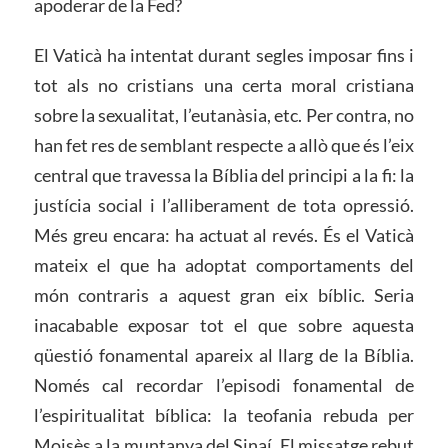
apoderar de la Fed?
El Vaticà ha intentat durant segles imposar fins i
tot als no cristians una certa moral cristiana
sobre la sexualitat, l’eutanàsia, etc. Per contra, no
han fet res de semblant respecte a allò que és l’eix
central que travessa la Bíblia del principi a la fi: la
justícia social i l’alliberament de tota opressió.
Més greu encara: ha actuat al revés. És el Vaticà
mateix el que ha adoptat comportaments del
món contraris a aquest gran eix bíblic. Seria
inacabable exposar tot el que sobre aquesta
qüestió fonamental apareix al llarg de la Bíblia.
Només cal recordar l’episodi fonamental de
l’espiritualitat bíblica: la teofania rebuda per
Moisès a la muntanya del Sinaí. El missatge rebut