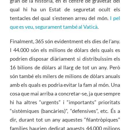
gran de la història, en el centre de gravetat del
qual hi ha un Estat de seguretat ocult els
tentacles del qual s’estenen arreu del món.
I pel
que es veu, segurament també al Vaticà
.
Finalment, 365 són evidentment els dies de l’any.
I 44.000 són els milions de dòlars dels quals es
podrien disposar diàriament si distribuïssim els
16 bilions de dòlars al llarg de tot un any. Però
són també els milers de milions de dòlars anuals
amb els quals es podria evitar la fam al món. Una
cosa que mai arriba a concretar-se, ja que sempre
hi ha altres “urgents” i “importants” prioritats
“sistèmiques (bancàries)”, “defensives”, etc. És a
dir, durant tot un any aquestes “filantròpiques”
famílies haurien dedicat aquests 44.000 milions