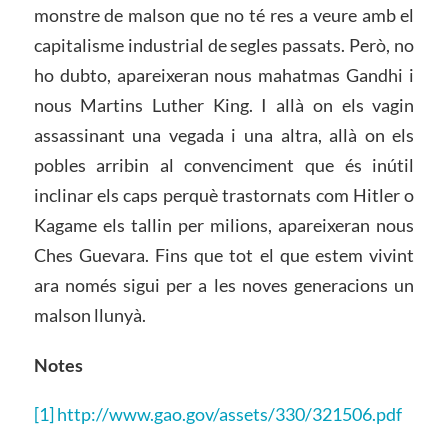
monstre de malson que no té res a veure amb el
capitalisme industrial de segles passats. Però, no
ho dubto, apareixeran nous mahatmas Gandhi i
nous Martins Luther King. I allà on els vagin
assassinant una vegada i una altra, allà on els
pobles arribin al convenciment que és inútil
inclinar els caps perquè trastornats com Hitler o
Kagame els tallin per milions, apareixeran nous
Ches Guevara. Fins que tot el que estem vivint
ara només sigui per a les noves generacions un
malson llunyà.
Notes
[1]
http://www.gao.gov/assets/330/321506.pdf