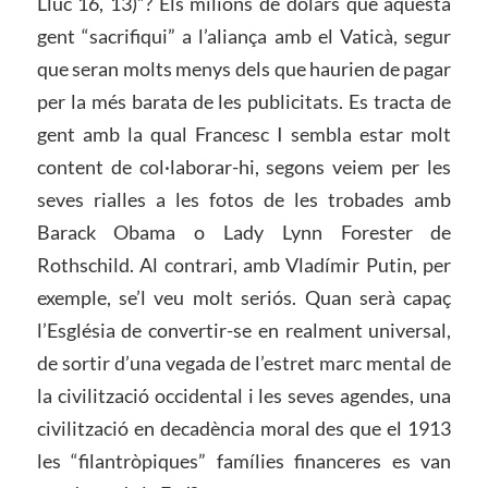
Lluc 16, 13)”? Els milions de dòlars que aquesta
gent “sacrifiqui” a l’aliança amb el Vaticà, segur
que seran molts menys dels que haurien de pagar
per la més barata de les publicitats. Es tracta de
gent amb la qual Francesc I sembla estar molt
content de col·laborar-hi, segons veiem per les
seves rialles a les fotos de les trobades amb
Barack Obama o Lady Lynn Forester de
Rothschild. Al contrari, amb Vladímir Putin, per
exemple, se’l veu molt seriós. Quan serà capaç
l’Església de convertir-se en realment universal,
de sortir d’una vegada de l’estret marc mental de
la civilització occidental i les seves agendes, una
civilització en decadència moral des que el 1913
les “filantròpiques” famílies financeres es van