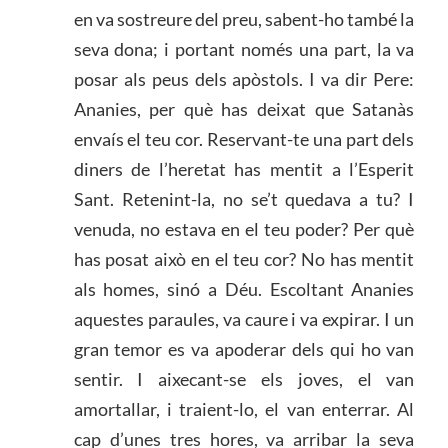
en va sostreure del preu, sabent-ho també la
seva dona; i portant només una part, la va
posar als peus dels apòstols. I va dir Pere:
Ananies, per què has deixat que Satanàs
envaís el teu cor. Reservant-te una part dels
diners de l’heretat has mentit a l’Esperit
Sant. Retenint-la, no se’t quedava a tu? I
venuda, no estava en el teu poder? Per què
has posat això en el teu cor? No has mentit
als homes, sinó a Déu. Escoltant Ananies
aquestes paraules, va caure i va expirar. I un
gran temor es va apoderar dels qui ho van
sentir. I aixecant-se els joves, el van
amortallar, i traient-lo, el van enterrar. Al
cap d’unes tres hores, va arribar la seva