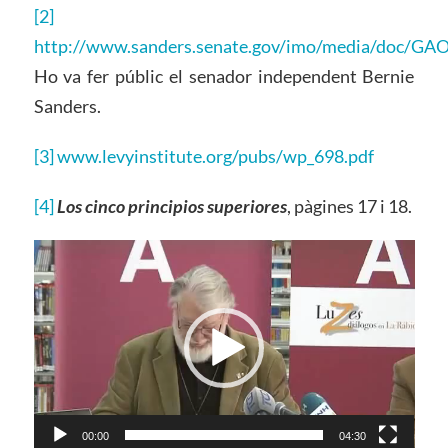
[2]
http://www.sanders.senate.gov/imo/media/doc/GA
Ho va fer públic el senador independent Bernie
Sanders.
[3]
www.levyinstitute.org/pubs/wp_698.pdf
[4]
Los cinco principios superiores
, pàgines 17 i 18.
Reproductor
de
vídeo
00:00
04:30