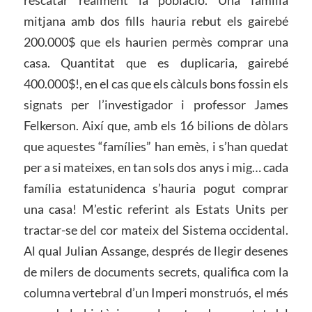
rescatar realment la població. Una família
mitjana amb dos fills hauria rebut els gairebé
200.000$ que els haurien permès comprar una
casa. Quantitat que es duplicaria, gairebé
400.000$!, en el cas que els càlculs bons fossin els
signats per l’investigador i professor James
Felkerson. Així que, amb els 16 bilions de dòlars
que aquestes “famílies” han emès, i s’han quedat
per a si mateixes, en tan sols dos anys i mig… cada
família estatunidenca s’hauria pogut comprar
una casa! M’estic referint als Estats Units per
tractar-se del cor mateix del Sistema occidental.
Al qual Julian Assange, després de llegir desenes
de milers de documents secrets, qualifica com la
columna vertebral d’un Imperi monstruós, el més