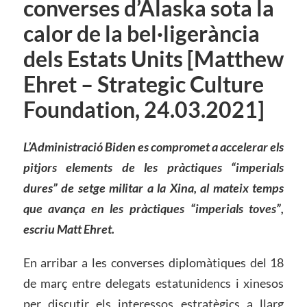
converses d’Alaska sota la
calor de la bel·ligerància
dels Estats Units [Matthew
Ehret – Strategic Culture
Foundation, 24.03.2021]
L’Administració Biden es compromet a accelerar els
pitjors elements de les pràctiques “imperials
dures” de setge militar a la Xina, al
mateix
temps
que avança en les pràctiques “imperials toves”,
escriu Matt Ehret.
En arribar a les converses diplomàtiques del 18
de març entre delegats estatunidencs i xinesos
per discutir els interessos estratègics a llarg