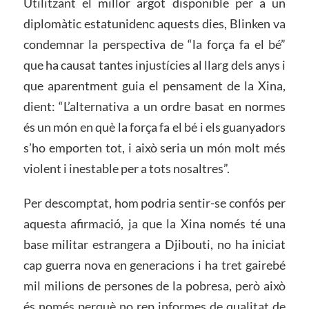
Utilitzant el millor argot disponible per a un
diplomàtic estatunidenc aquests dies, Blinken va
condemnar la perspectiva de “la força fa el bé”
que ha causat tantes injustícies al llarg dels anys i
que aparentment guia el pensament de la Xina,
dient: “L’alternativa a un ordre basat en normes
és un món en què la força fa el bé i els guanyadors
s’ho emporten tot, i això seria un món molt més
violent i inestable per a tots nosaltres”.
Per descomptat, hom podria sentir-se confós per
aquesta afirmació, ja que la Xina només té una
base militar estrangera a Djibouti, no ha iniciat
cap guerra nova en generacions i ha tret gairebé
mil milions de persones de la pobresa, però això
és només perquè no rep informes de qualitat de