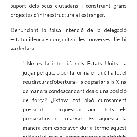
suport dels seus ciutadans i construint grans
projectes d’infraestructura a l’estranger.
Denunciant la falsa intenció de la delegació
estatunidenca en organitzar les converses, Jiechi
va declarar
“¿No és la intenció dels Estats Units –a
jutjar pel que, o per la forma en què ha fet el
seu discurs d’obertura– la de parlar a la Xina
de manera condescendent des d’una posició
de força? ¿Estava tot això curosament
preparat i orquestrat amb tots els
preparatius en marxa? ¿És aquesta la
manera com esperaven dur a terme aquest
diàleg? Bé, crec que pensàvem massa bé dels