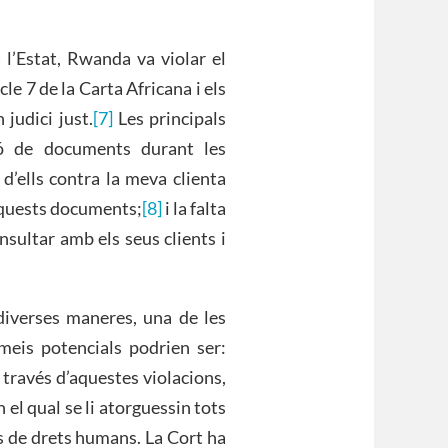
l’Estat, Rwanda va violar el
cle 7 de la Carta Africana i els
judici just.
[7]
Les principals
ió de documents durant les
 d’ells contra la meva clienta
 aquests documents;
[8]
i la falta
nsultar amb els seus clients i
 diverses maneres, una de les
meis potencials podrien ser:
a través d’aquestes violacions,
el qual se li atorguessin tots
ts de drets humans. La Cort ha