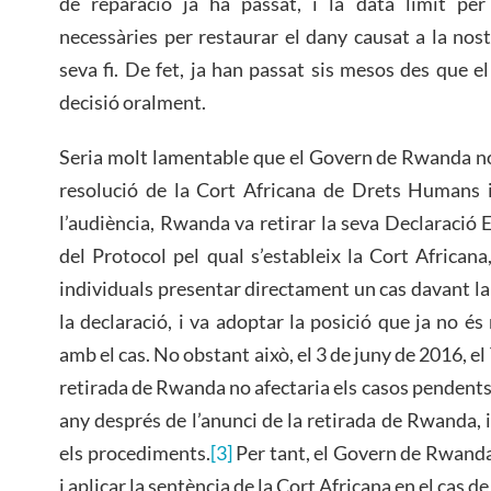
de reparació ja ha passat, i la data límit pe
necessàries per restaurar el dany causat a la nostr
seva fi. De fet, ja han passat sis mesos des que e
decisió oralment.
Seria molt lamentable que el Govern de Rwanda n
resolució de la Cort Africana de Drets Humans i
l’audiència, Rwanda va retirar la seva Declaració Es
del Protocol pel qual s’estableix la Cort Africana
individuals presentar directament un cas davant la 
la declaració, i va adoptar la posició que ja no é
amb el cas. No obstant això, el 3 de juny de 2016, e
retirada de Rwanda no afectaria els casos pendents
any després de l’anunci de la retirada de Rwanda, 
els procediments.
[3]
Per tant, el Govern de Rwand
i aplicar la sentència de la Cort Africana en el cas de