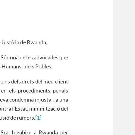
e Justícia de Rwanda,
. Sóc una de les advocades que
s Humans i dels Pobles.
guns dels drets del meu client
s en els procediments penals
 seva condemna injusta i a una
ntra l’Estat, minimització del
ifusió de rumors.
[1]
 Sra. Ingabire a Rwanda per