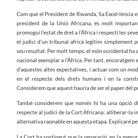
Com que el President de Rwanda, Sa Excel·lència e
president de la Unió Africana, és molt import
promogui l’estat de dret a l’Àfrica i respecti les sev
el judici d’un tribunal africà legítim simplement 
seu resultat. Per molt temps, el món occidental h
nacional exemplar a l’Àfrica. Per tant, encoratgem e
d’aquestes altes expectatives, i actuar com un mode
en el respecte dels drets humans i en la constru
Considerem que aquest hauria de ser el paper del pr
També considerem que només hi ha una opció di
respecte al judici de la Cort Africana: alliberar-
alternativa raonable en aquesta etapa. Explicaré pe
La Cort ha sostingut que la reparació, en la mesur