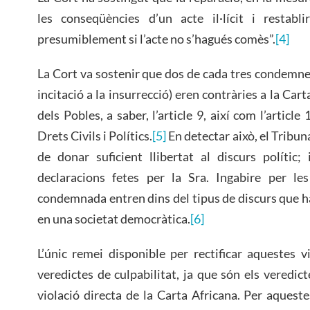
les conseqüències d’un acte il·lícit i restabli
presumiblement si l’acte no s’hagués comès”.
[4]
La Cort va sostenir que dos de cada tres condemnes
incitació a la insurrecció) eren contràries a la Ca
dels Pobles, a saber, l’article 9, així com l’articl
Drets Civils i Polítics.
[5]
En detectar això, el Tribun
de donar suficient llibertat al discurs polític;
declaracions fetes per la Sra. Ingabire per le
condemnada entren dins del tipus de discurs que ha
en una societat democràtica.
[6]
L’únic remei disponible per rectificar aquestes v
veredictes de culpabilitat, ja que són els veredic
violació directa de la Carta Africana. Per aqueste