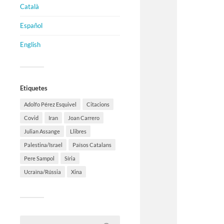
Català
Español
English
Etiquetes
Adolfo Pérez Esquivel
Citacions
Covid
Iran
Joan Carrero
Julian Assange
Llibres
Palestina/Israel
Països Catalans
Pere Sampol
Síria
Ucraïna/Rússia
Xina