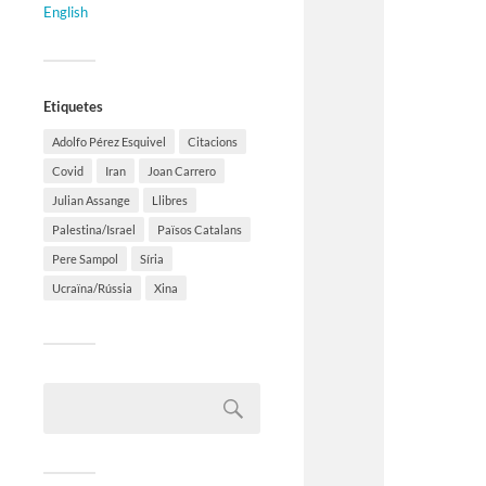
English
Etiquetes
Adolfo Pérez Esquivel
Citacions
Covid
Iran
Joan Carrero
Julian Assange
Llibres
Palestina/Israel
Països Catalans
Pere Sampol
Síria
Ucraïna/Rússia
Xina