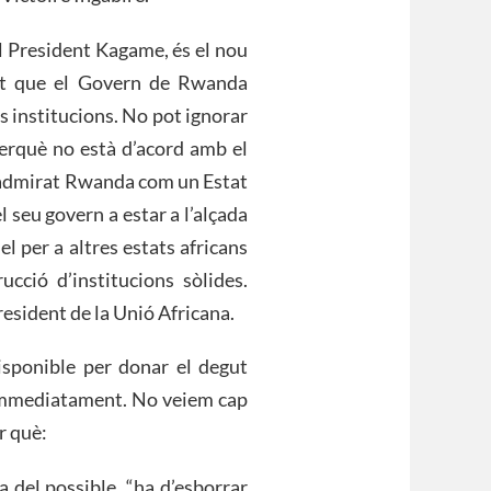
l President Kagame, és el nou
ant que el Govern de Rwanda
es institucions. No pot ignorar
perquè no està d’acord amb el
a admirat Rwanda com un Estat
l seu govern a estar a l’alçada
l per a altres estats africans
cció d’institucions sòlides.
esident de la Unió Africana.
sponible per donar el degut
la immediatament. No veiem cap
r què:
a del possible, “ha d’esborrar