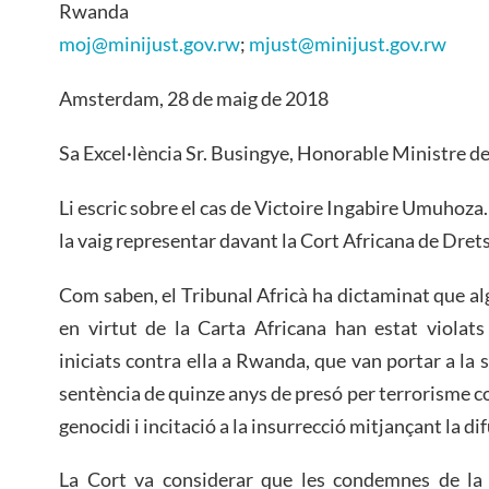
Rwanda
moj@minijust.gov.rw
;
mjust@minijust.gov.rw
Amsterdam, 28 de maig de 2018
Sa Excel·lència Sr. Busingye, Honorable Ministre d
Li escric sobre el cas de Victoire Ingabire Umuhoza
la vaig representar davant la Cort Africana de Dret
Com saben, el Tribunal Africà ha dictaminat que al
en virtut de la Carta Africana han estat violat
iniciats contra ella a Rwanda, que van portar a la
sentència de quinze anys de presó per terrorisme co
genocidi i incitació a la insurrecció mitjançant la d
La Cort va considerar que les condemnes de la