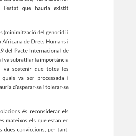
r l’estat que hauria existit
 (minimització del genocidi i
rta Africana de Drets Humans i
e 19 del Pacte Internacional de
al va subratllar la importància
 i va sostenir que totes les
s quals va ser processada i
uria d’esperar-se i tolerar-se
iolacions és reconsiderar els
tes mateixos els que estan en
s dues conviccions, per tant,