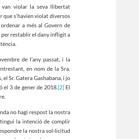
 van violar la seva llibertat
r que s’havien violat diversos
va ordenar a més al Govern de
r restablir el dany infligit a
ntència.
vembre de l’any passat, i la
ntrestant, en nom de la Sra.
 el Sr. Gatera Gashabana, i jo
ó el 3 de gener de 2018.
[2]
El
re.
nda no hagi respost la nostra
 tingui la intenció de complir
espondre la nostra sol·licitud