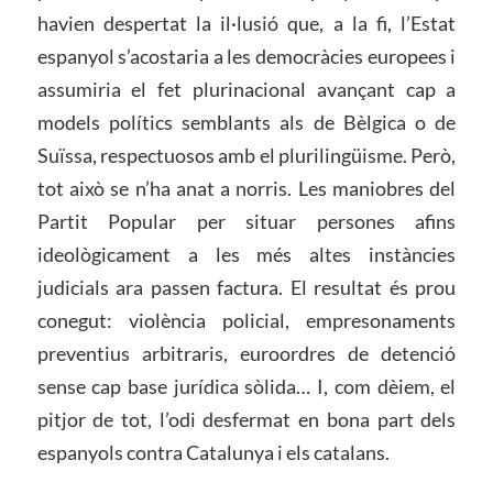
havien despertat la il·lusió que, a la fi, l’Estat
espanyol s’acostaria a les democràcies europees i
assumiria el fet plurinacional avançant cap a
models polítics semblants als de Bèlgica o de
Suïssa, respectuosos amb el plurilingüisme. Però,
tot això se n’ha anat a norris. Les maniobres del
Partit Popular per situar persones afins
ideològicament a les més altes instàncies
judicials ara passen factura. El resultat és prou
conegut: violència policial, empresonaments
preventius arbitraris, euroordres de detenció
sense cap base jurídica sòlida… I, com dèiem, el
pitjor de tot, l’odi desfermat en bona part dels
espanyols contra Catalunya i els catalans.