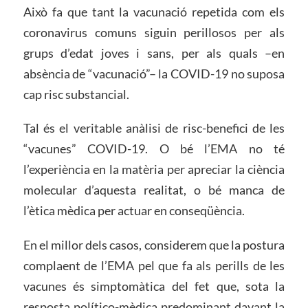
Això fa que tant la vacunació repetida com els
coronavirus comuns siguin perillosos per als
grups d’edat joves i sans, per als quals –en
absència de “vacunació”– la COVID-19 no suposa
cap risc substancial.
Tal és el veritable anàlisi de risc-benefici de les
“vacunes” COVID-19. O bé l’EMA no té
l’experiència en la matèria per apreciar la ciència
molecular d’aquesta realitat, o bé manca de
l’ètica mèdica per actuar en conseqüència.
En el millor dels casos, considerem que la postura
complaent de l’EMA pel que fa als perills de les
vacunes és simptomàtica del fet que, sota la
resposta político-mèdica predominant davant la