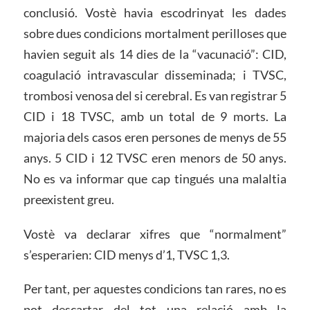
conclusió. Vostè havia escodrinyat les dades
sobre dues condicions mortalment perilloses que
havien seguit als 14 dies de la “vacunació”: CID,
coagulació intravascular disseminada; i TVSC,
trombosi venosa del si cerebral. Es van registrar 5
CID i 18 TVSC, amb un total de 9 morts. La
majoria dels casos eren persones de menys de 55
anys. 5 CID i 12 TVSC eren menors de 50 anys.
No es va informar que cap tingués una malaltia
preexistent greu.
Vostè va declarar xifres que “normalment”
s’esperarien: CID menys d’1, TVSC 1,3.
Per tant, per aquestes condicions tan rares, no es
pot descartar del tot una relació amb la