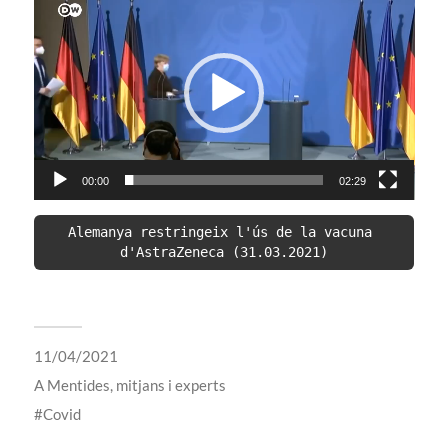
de
vídeo
00:00
02:29
Alemanya restringeix l'ús de la vacuna 
d'AstraZeneca (31.03.2021)
11/04/2021
A
Mentides, mitjans i experts
Covid