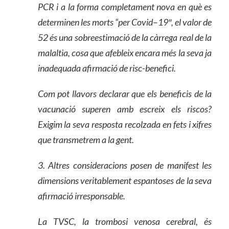
PCR i
a la forma completament nova en què es
determinen les morts “per Covid
–
19″, el valor de
52 és una sobreestimació de la càrrega real de la
malaltia,
cosa
que
afebleix
encara més
la
se
va
ja
inadequada afirmació de risc-benefici.
Com pot llavors declarar que els beneficis de la
vacunació superen amb escreix els riscos?
Exigim la seva resposta recolzada en fets i xifres
que transmetrem a
la gent
.
3. Altres consideracions posen de manifest les
dimensions veritablement espantoses de la seva
afirmació irresponsable.
La TVSC, la trombosi venosa cerebral, és