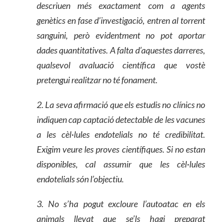
descriuen més exactament com a agents
genètics en fase d’investigació, entren
a
l torrent
sanguini, però evidentment no pot aportar
dades quantitatives. A falta d’aquest
e
s
darreres
,
qualsevol avaluació científica que vostè
pretengui realitzar no té fonament.
2. La seva afirmació que els estudis no clínics no
indiquen cap captació detectable de les vacunes
a
les cèl·lules endotelials no té credibilitat.
Exigim veure les proves científiques. Si no estan
disponibles, cal assumir que les cèl·lules
endotelials són l’objectiu.
3. No s’ha pogut excloure l’autoatac en els
animals llevat que se’ls hagi preparat