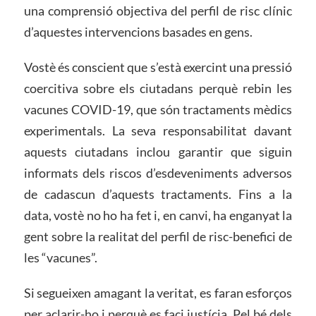
una comprensió objectiva del perfil de risc clínic
d’aquestes intervencions basades en gens.
Vostè és conscient que s’està exercint una pressió
coercitiva sobre els ciutadans perquè rebin les
vacunes COVID-19, que són tractaments mèdics
experimentals. La seva responsabilitat davant
aquests ciutadans inclou garantir que siguin
informats dels riscos d’esdeveniments adversos
de cadascun d’aquests tractaments. Fins a la
data, vostè no ho ha fet i, en canvi, ha enganyat la
gent sobre la realitat del perfil de risc-benefici de
les “vacunes”.
Si segueixen amagant la veritat, es faran esforços
per aclarir-ho i perquè es faci justícia. Pel bé dels