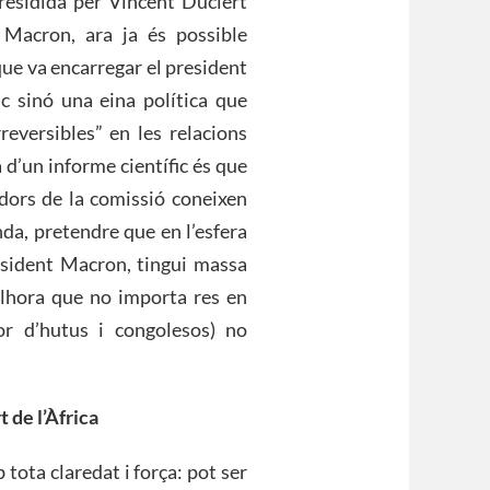
presidida per Vincent Duclert
Macron, ara ja és possible
que va encarregar el president
c sinó una eina política que
reversibles” en les relacions
 d’un informe científic és que
adors de la comissió coneixen
da, pretendre que en l’esfera
esident Macron, tingui massa
(alhora que no importa res en
r d’hutus i congolesos) no
 de l’Àfrica
tota claredat i força: pot ser