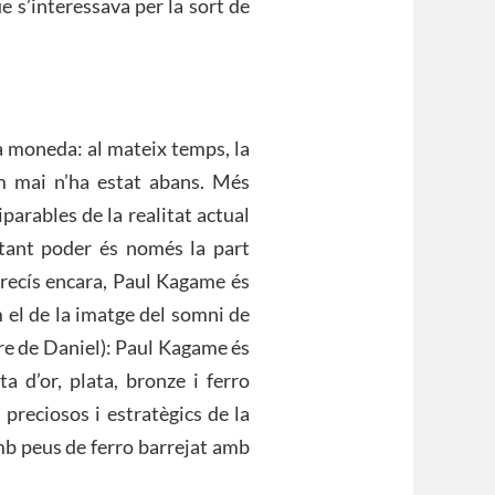
 s’interessava per la sort de
a moneda: al mateix temps, la
m mai n’ha estat abans. Més
parables de la realitat actual
 tant poder és només la part
precís encara, Paul Kagame és
 el de la imatge del somni de
bre de Daniel): Paul Kagame és
a d’or, plata, bronze i ferro
 preciosos i estratègics de la
amb peus de ferro barrejat amb