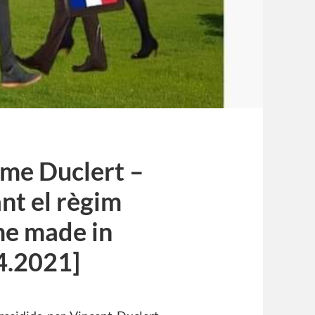
orme Duclert –
nt el règim
me made in
4.2021]