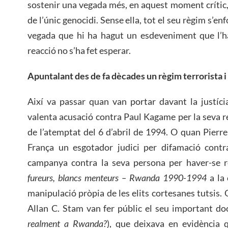
sostenir una vegada més, en aquest moment crític, 
de l’únic genocidi. Sense ella, tot el seu règim s’en
vegada que hi ha hagut un esdeveniment que l’ha 
reacció no s’ha fet esperar.
Apuntalant des de fa dècades un règim terrorista 
Així va passar quan van portar davant la justíc
valenta acusació contra Paul Kagame per la seva re
de l’atemptat del 6 d’abril de 1994. O quan Pierr
França un esgotador judici per difamació contra 
campanya contra la seva persona per haver-se re
fureurs, blancs menteurs – Rwanda 1990-1994
a la 
manipulació pròpia de les elits cortesanes tutsis.
Allan C. Stam van fer públic el seu important d
realment a Rwanda?
), que deixava en evidència 