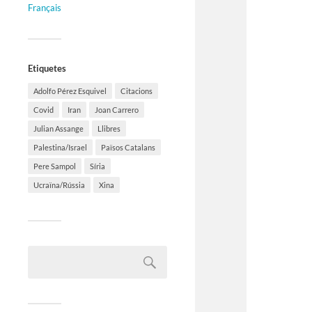
Français
Etiquetes
Adolfo Pérez Esquivel
Citacions
Covid
Iran
Joan Carrero
Julian Assange
Llibres
Palestina/Israel
Països Catalans
Pere Sampol
Síria
Ucraïna/Rússia
Xina