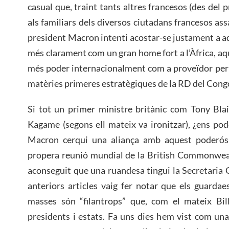
casual que, traint tants altres francesos (des del
als familiars dels diversos ciutadans francesos as
president Macron intenti acostar-se justament a a
més clarament com un gran home fort a l’Àfrica, a
més poder internacionalment com a proveïdor per 
matèries primeres estratègiques de la RD del Cong
Si tot un primer ministre britànic com Tony Blai
Kagame (segons ell mateix va ironitzar), ¿ens p
Macron cerqui una aliança amb aquest poderós 
propera reunió mundial de la British Commonweal
aconseguit que una ruandesa tingui la Secretaria 
anteriors articles vaig fer notar que els guardae
masses són “filantrops” que, com el mateix Bil
presidents i estats. Fa uns dies hem vist com un