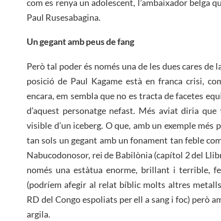
com es renya un adolescent, l’ambaixador belga que
Paul Rusesabagina.
Un gegant amb peus de fang
Però tal poder és només una de les dues cares de l
posició de Paul Kagame està en franca crisi, co
encara, em sembla que no es tracta de facetes equi
d’aquest personatge nefast. Més aviat diria que
visible d’un iceberg. O que, amb un exemple més 
tan sols un gegant amb un fonament tan feble com
Nabucodonosor, rei de Babilònia (capítol 2 del Lli
només una estàtua enorme, brillant i terrible, fet
(podríem afegir al relat bíblic molts altres metalls
RD del Congo espoliats per ell a sang i foc) però 
argila.