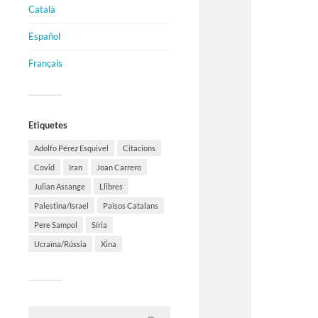
Català
Español
Français
Etiquetes
Adolfo Pérez Esquivel
Citacions
Covid
Iran
Joan Carrero
Julian Assange
Llibres
Palestina/Israel
Països Catalans
Pere Sampol
Síria
Ucraïna/Rússia
Xina