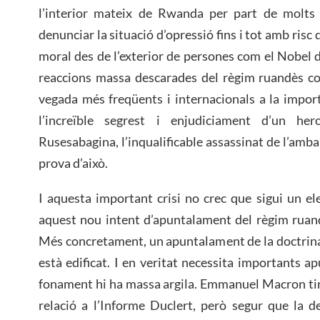
l’interior mateix de Rwanda per part de molts
denunciar la situació d’opressió fins i tot amb risc d
moral des de l’exterior de persones com el Nobel
reaccions massa descarades del règim ruandès con
vegada més freqüents i internacionals a la impor
l’increïble segrest i enjudiciament d’un he
Rusesabagina, l’inqualificable assassinat de l’amb
prova d’això.
I aquesta important crisi no crec que sigui un e
aquest nou intent d’apuntalament del règim ruand
Més concretament, un apuntalament de la doctrina o
està edificat. I en veritat necessita importants a
fonament hi ha massa argila. Emmanuel Macron tin
relació a l’Informe Duclert, però segur que la 