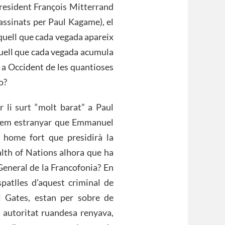
 president François Mitterrand
sassinats per Paul Kagame), el
quell que cada vegada apareix
quell que cada vegada acumula
a Occident de les quantioses
o?
r li surt “molt barat” a Paul
odem estranyar que Emmanuel
home fort que presidirà la
th of Nations alhora que ha
General de la Francofonia? En
spatlles d’aquest criminal de
l Gates, estan per sobre de
a autoritat ruandesa renyava,