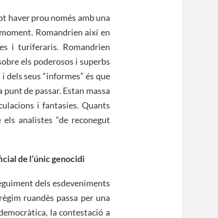
i pot haver prou només amb una
 moment. Romandrien així en
ces i turiferaris. Romandrien
sobre els poderosos i superbs
 i dels seus “informes” és que
 a punt de passar. Estan massa
eculacions i fantasies. Quants
 els analistes “de reconegut
icial de l’únic genocidi
seguiment dels esdeveniments
l règim ruandès passa per una
 democràtica, la contestació a