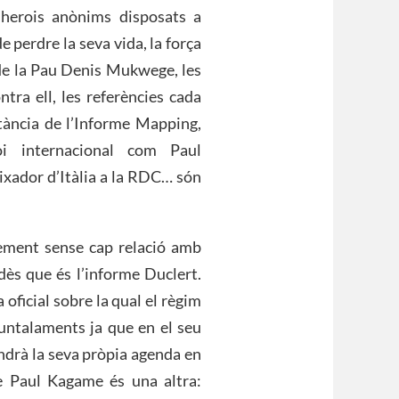
 herois anònims disposats a
e perdre la seva vida, la força
 de la Pau Denis Mukwege, les
tra ell, les referències cada
tància de l’Informe Mapping,
roi internacional com Paul
aixador d’Itàlia a la RDC… són
lement sense cap relació amb
ès que és l’informe Duclert.
ficial sobre la qual el règim
puntalaments ja que en el seu
drà la seva pròpia agenda en
de Paul Kagame és una altra: