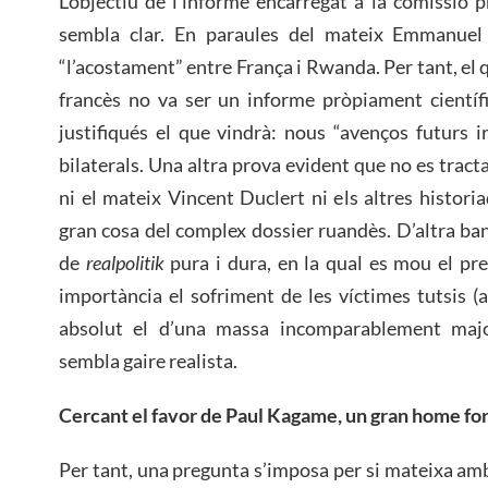
L’objectiu de l’informe encarregat a la comissió 
sembla clar. En paraules del mateix Emmanuel 
“l’acostament” entre França i Rwanda. Per tant, el 
francès no va ser un informe pròpiament científi
justifiqués el que vindrà: nous “avenços futurs ir
bilaterals. Una altra prova evident que no es tracta
ni el mateix Vincent Duclert ni els altres histori
gran cosa del complex dossier ruandès. D’altra ban
de
realpolitik
pura i dura, en la qual es mou el pr
importància el sofriment de les víctimes tutsis 
absolut el d’una massa incomparablement majo
sembla gaire realista.
Cercant el favor de Paul Kagame, un gran home fort
Per tant, una pregunta s’imposa per si mateixa amb 