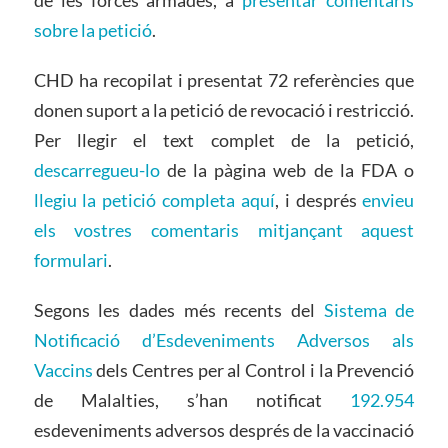
de les forces armades, a
presentar comentaris
sobre la petició
.
CHD ha recopilat i presentat 72 referències que
donen suport a la petició de revocació i restricció.
Per llegir el text complet de la petició,
descarregueu-lo
de la pàgina web de la FDA o
llegiu la petició completa aquí
, i després
envieu
els vostres comentaris mitjançant aquest
formulari
.
Segons les dades més recents del
Sistema de
Notificació d’Esdeveniments Adversos als
Vaccins
dels Centres per al Control i la Prevenció
de Malalties, s’han notificat
192.954
esdeveniments adversos després de la vaccinació