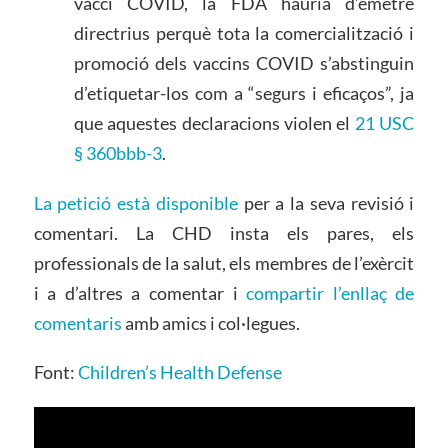
vaccí COVID, la FDA hauria d’emetre
directrius perquè tota la comercialització i
promoció dels vaccins COVID s’abstinguin
d’etiquetar-los com a “segurs i eficaços”, ja
que aquestes declaracions violen el
21 USC
§ 360bbb-3
.
La petició està disponible
per a la seva revisió i
comentari. La CHD insta els pares, els
professionals de la salut, els membres de l’exèrcit
i a d’altres a comentar i
compartir l’enllaç de
comentaris
amb amics i col·legues.
Font:
Children’s Health Defense
Reproductor
de