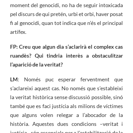
moment del genocidi, no ha de seguir intoxicada
pel discurs de qui pretén, urbi et orbi, haver posat
fi al genocidi, quan tot indica que n’és el principal
artífex.
FP: Creu que algun dia s’aclarirà el complex cas
ruandès? Qui tindria interès a obstaculitzar
l’aparició de la veritat?
LM
: Només puc esperar ferventment que
s’aclareixi aquest cas. No només que s’estableixi
la veritat històrica sense discussió possible, sinó
també que es faci justícia als milions de víctimes
que alguns volen relegar a l’abocador de la
història. Aquestes dues condicions –veritat i
justícia– són essencials per a l’estabilització de la