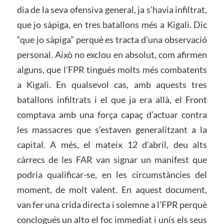
dia de la seva ofensiva general, ja s’havia infiltrat,
que jo sàpiga, en tres batallons més a Kigali. Dic
“que jo sàpiga” perquè es tracta d’una observació
personal. Això no exclou en absolut, com afirmen
alguns, que l’FPR tingués molts més combatents
a Kigali. En qualsevol cas, amb aquests tres
batallons infiltrats i el que ja era allà, el Front
comptava amb una força capaç d’actuar contra
les massacres que s’estaven generalitzant a la
capital. A més, el mateix 12 d’abril, deu alts
càrrecs de les FAR van signar un manifest que
podria qualificar-se, en les circumstàncies del
moment, de molt valent. En aquest document,
van fer una crida directa i solemne a l’FPR perquè
conclogués un alto el foc immediat i unís els seus