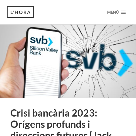
L'HORA
MENÚ
Crisi bancària 2023:
Orígens profunds i
direccions futures [Jack