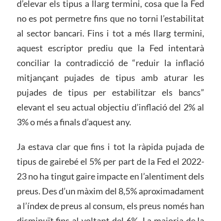
d’elevar els tipus a llarg termini, cosa que la Fed
no es pot permetre fins que no torni l’estabilitat
al sector bancari. Fins i tot a més llarg termini,
aquest escriptor prediu que la Fed intentarà
conciliar la contradicció de “reduir la inflació
mitjançant pujades de tipus amb aturar les
pujades de tipus per estabilitzar els bancs”
elevant el seu actual objectiu d’inflació del 2% al
3% o més a finals d’aquest any.
Ja estava clar que fins i tot la ràpida pujada de
tipus de gairebé el 5% per part de la Fed el 2022-
23 no ha tingut gaire impacte en l’alentiment dels
preus. Des d’un màxim del 8,5% aproximadament
a l’índex de preus al consum, els preus només han
disminuït fins al voltant del 6%. La majoria de la