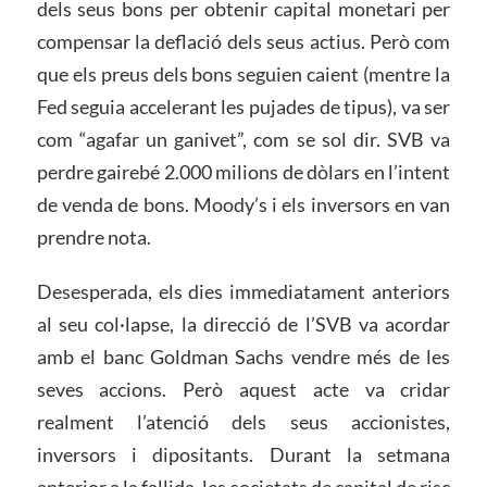
dels seus bons per obtenir capital monetari per
compensar la deflació dels seus actius. Però com
que els preus dels bons seguien caient (mentre la
Fed seguia accelerant les pujades de tipus), va ser
com “agafar un ganivet”, com se sol dir. SVB va
perdre gairebé 2.000 milions de dòlars en l’intent
de venda de bons. Moody’s i els inversors en van
prendre nota.
Desesperada, els dies immediatament anteriors
al seu col·lapse, la direcció de l’SVB va acordar
amb el banc Goldman Sachs vendre més de les
seves accions. Però aquest acte va cridar
realment l’atenció dels seus accionistes,
inversors i dipositants. Durant la setmana
anterior a la fallida, les societats de capital de risc