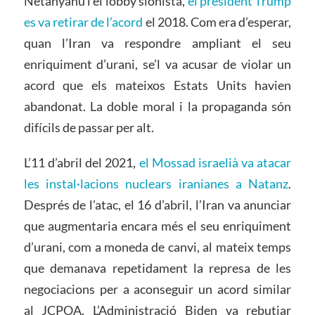
Netanyahu i el lobby sionista,
el president Trump
es va retirar de l’acord
el 2018. Com era d’esperar,
quan l’Iran va respondre ampliant el seu
enriquiment d’urani, se’l va acusar de violar un
acord que els mateixos Estats Units havien
abandonat. La doble moral i la propaganda són
difícils de passar per alt.
L’11 d’abril del 2021,
el Mossad israelià va atacar
les instal·lacions nuclears iranianes a Natanz
.
Després de l’atac, el 16 d’abril, l’Iran va anunciar
que augmentaria encara més el seu enriquiment
d’urani, com a moneda de canvi, al mateix temps
que demanava repetidament la represa de les
negociacions per a aconseguir un acord similar
al
JCPOA
. L’Administració Biden va rebutjar