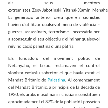
als seus mentors
extremistes,
Zeev
Jabotinski
,
Yitshak
X
amir
i
Menah
La generació anterior creia que els sionistes
havien d’utilitzar qualsevol mena de violència –
guerres, assassinats, terrorisme– necessària per
a aconseguir el seu objectiu d’eliminar qualsevol
reivindicació palestina d’una pàtria.
Els fundadors del moviment polític de
Netanyahu, el Likud, reclamaven el control
sionista exclusiu sobretot el que havia estat el
Mandat Britànic de
Palestina
. Al començament
del Mandat Britànic, a principis de la dècada de
1920, els àrabs musulmans i cristians constituïen
aproximadament el 87% de la població i posseïen