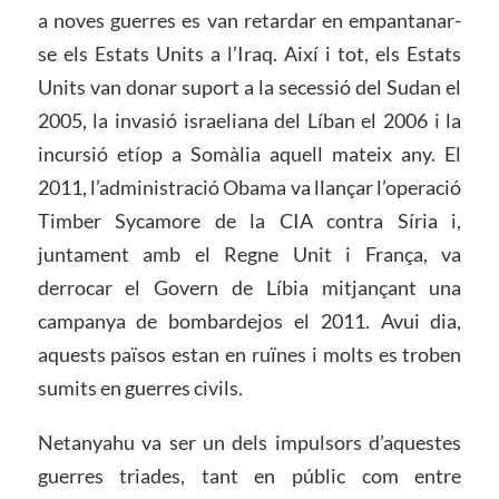
a noves guerres es van retardar en empantanar-
se els Estats Units a l’Iraq. Així i tot, els Estats
Units van donar suport a la secessió del Sudan el
2005, la invasió israeliana del Líban el 2006 i la
incursió etíop a Somàlia aquell mateix any. El
2011, l’administració Obama va llançar l’operació
Timber
Sycamore
de la CIA contra Síria i,
juntament amb el Regne Unit i França, va
derrocar el Govern de Líbia mitjançant una
campanya de bombardejos el 2011. Avui dia,
aquests països estan en ruïnes i molts es troben
sumits en guerres civils.
Netanyahu va ser un dels impulsors d’aquestes
guerres triades, tant en públic com entre