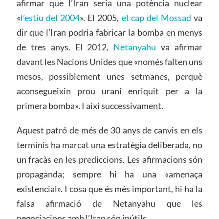
afirmar que l’Iran seria una potència nuclear
«
l’estiu del 2004
». El 2005,
el cap del Mossad
va
dir que l’Iran podria fabricar la bomba en menys
de tres anys. El 2012,
Netanyahu
va afirmar
davant les Nacions Unides que «només falten uns
mesos, possiblement unes setmanes, perquè
aconsegueixin prou urani enriquit per a la
primera bomba». I així successivament.
Aquest patró de més de 30 anys de canvis en els
terminis ha marcat una estratègia deliberada, no
un fracàs en les prediccions. Les afirmacions són
propaganda; sempre hi ha una «amenaça
existencial». I cosa que és més important, hi ha la
falsa afirmació de Netanyahu que les
negociacions amb l’Iran són inútils.