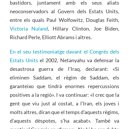
bastidors, juntament amb els seus aliats
neoconservadors al Govern dels Estats Units,
entre els quals Paul
Wolfowitz
, Douglas
Feith
,
Victoria Nuland
, Hillary Clinton, Joe Biden,
Richard
Perle
,
Elliott
Abrams
i altres.
En el seu testimoniatge davant el Congrés dels
Estats Units
el 2002, Netanyahu va defensar la
desastrosa guerra de l’Iraq, declarant: «Si
eliminen Saddam, el règim de Saddam, els
garanteixo que tindrà enormes repercussions
positives a la regió». I va continuar: «I crec que la
gent que viu just al costat, a l’Iran, els joves i
molts altres, diran que el temps d’aquests règims,
d’aquests dèspotes, s’ha acabat». També va