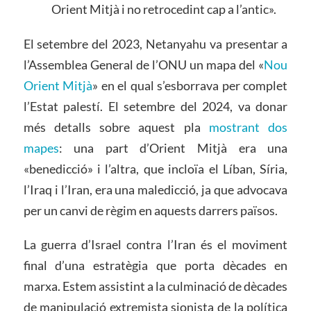
Orient Mitjà i no retrocedint cap a l’antic».
E
l setembre del 2023, Netanyahu va presentar a
l’Assemblea General de l’ONU un mapa del «
Nou
Orient Mitjà
» en el qual s’esborrava per complet
l’Estat palestí. El setembre del 2024, va donar
més detalls sobre aquest pla
mostrant dos
mapes
: una part d’Orient Mitjà era una
«benedicció» i l’altra, que incloïa el Líban, Síria,
l’Iraq i l’Iran, era una maledicció, ja que advocava
per un canvi de règim en aquests darrers països.
La guerra d’Israel contra l’Iran és el moviment
final d’una estratègia que porta dècades en
marxa. Estem assistint a la culminació de dècades
de manipulació extremista sionista de la política