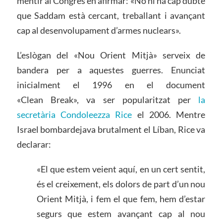
mentir al Congrés en afirmar: «No hi ha cap dubte
que Saddam està cercant, treballant i avançant
cap al desenvolupament d’armes nuclears».
L’eslògan del «Nou Orient Mitjà» serveix de
bandera per a aquestes guerres. Enunciat
inicialment el 1996 en el document
«
Clean
Break»
, va ser popularitzat per
la
secretària Condoleezza Rice
el 2006. Mentre
Israel bombardejava brutalment el Líban, Rice va
declarar:
«El que estem veient aquí, en un cert sentit,
és el creixement, els dolors de part d’un nou
Orient Mitjà, i fem el que fem, hem d’estar
segurs que estem avançant cap al nou