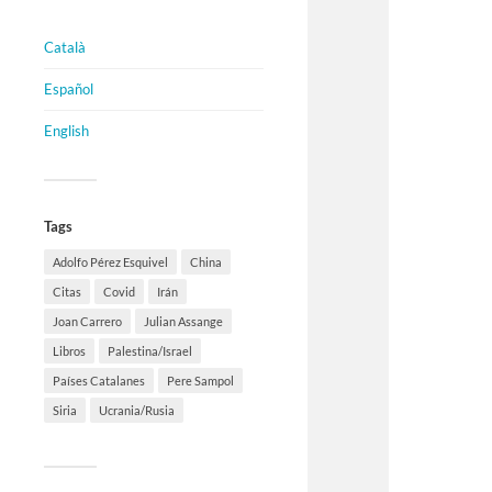
Català
Español
English
Tags
Adolfo Pérez Esquivel
China
Citas
Covid
Irán
Joan Carrero
Julian Assange
Libros
Palestina/Israel
Países Catalanes
Pere Sampol
Siria
Ucrania/Rusia