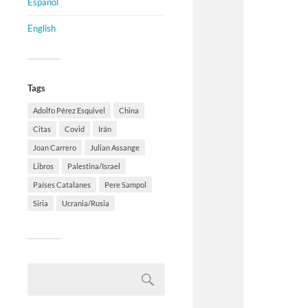
Español
English
Tags
Adolfo Pérez Esquivel
China
Citas
Covid
Irán
Joan Carrero
Julian Assange
Libros
Palestina/Israel
Países Catalanes
Pere Sampol
Siria
Ucrania/Rusia