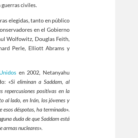
guerras civiles.
as elegidas, tanto en público
conservadores en el Gobierno
aul Wolfowitz, Douglas Feith,
chard Perle, Elliott Abrams y
 Unidos
en 2002, Netanyahu
do: «
Si eliminan a Saddam, al
 repercusiones positivas en la
o al lado, en Irán, los jóvenes y
de esos déspotas, ha terminado
».
nguna duda de que Saddam está
de armas nucleares
».