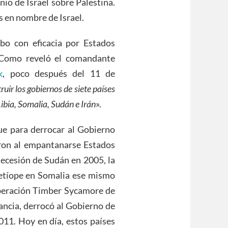
io de Israel sobre Palestina.
s en nombre de Israel.
abo con eficacia por Estados
 Como reveló el comandante
k
, poco después del 11 de
ruir los gobiernos de siete países
Libia, Somalia, Sudán e Irán
».
fue para derrocar al Gobierno
aron al empantanarse Estados
secesión de Sudán en 2005, la
n etíope en Somalia ese mismo
operación Timber Sycamore de
rancia, derrocó al Gobierno de
1. Hoy en día, estos países