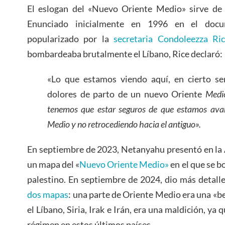
El eslogan del «Nuevo Oriente Medio» sirve de 
Enunciado inicialmente en 1996 en el docu
popularizado por la
secretaria Condoleezza Ri
bombardeaba brutalmente el Líbano, Rice declaró:
«Lo que estamos viendo aquí, en cierto sen
dolores de parto de un nuevo Oriente
Medio
tenemos que estar seguros de que estamos ava
Medio y no retrocediendo hacia el antiguo».
En septiembre de 2023, Netanyahu presentó en la
un mapa del «
Nuevo Oriente Medio»
en el que se b
palestino. En septiembre de 2024, dio más detall
dos mapas
: una parte de Oriente Medio era una «ben
el Líbano, Siria, Irak e Irán, era una maldición, y
régimen en estos últimos países.