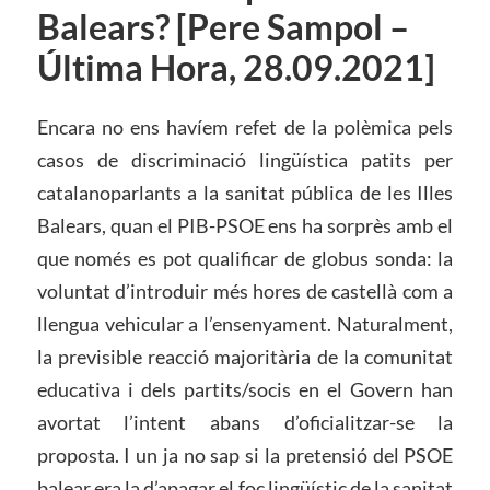
Balears? [Pere Sampol –
Última Hora, 28.09.2021]
Encara no ens havíem refet de la polèmica pels
casos de discriminació lingüística patits per
catalanoparlants a la sanitat pública de les Illes
Balears, quan el PIB-PSOE ens ha sorprès amb el
que només es pot qualificar de globus sonda: la
voluntat d’introduir més hores de castellà com a
llengua vehicular a l’ensenyament. Naturalment,
la previsible reacció majoritària de la comunitat
educativa i dels partits/socis en el Govern han
avortat l’intent abans d’oficialitzar-se la
proposta. I un ja no sap si la pretensió del PSOE
balear era la d’apagar el foc lingüístic de la sanitat