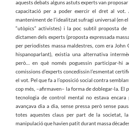
aquests debats alguns astuts experts van proposar l
capacitació per a poder exercir el dret al vot
manteniment de l‘idealitzat sufragi universal (en e
“utòpics” activistes) i la poc subtil proposta de
dictamen dels experts (proposta expressada massa
per periodistes massa maldestres, com era John C
hispanoparlant), existia una alternativa intermèd
però… en què només poguessin participar-hi aq
comissions d’experts concedissin l’esmentat certif
el vot. Pel que fa a l’oposició social contra semblant
cop més, –afirmaven– la forma de doblegar-la. El 
tecnologia de control mental no estava encara
avançava dia a dia, sense pressa però sense paus
totes aquestes claus per part de la societat, l
manipulació que havien patit durant massa dècades