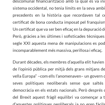
descomunal financiarització amb la qual es va ini
sistema occidental, no tenia límits en la seva ambi
precedents en la història que recordaven tal cer
certificat de bona conducta imposat pel franquis
Un certificat que va ser ben eficaç en la depuració d
Però, gràcies a les últimes i sofisticades tècnique
segle XXI aquesta mena de manipulacions es podi
incomparablement més massiva, perillosa i eficaç.
Durant dècades, els membres d’aquella elit havien 
de l’opinió pública per mitjà dels grans mitjans d
vella Europa” –com ells l’anomenaven– un govern de
seves polítiques neoliberals sense que saltés
democràcia en els estats nacionals. Però després
del Brexit aquest fràgil equilibri va començar a 
d’aquestes polítiques neoliberals ja no eren fàcil