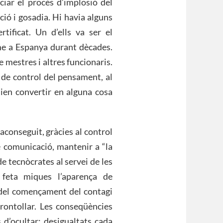
ciar el procés d’implosió del
ció i gosadia. Hi havia alguns
tificat. Un d’ells va ser el
me a Espanya durant dècades.
e mestres i altres funcionaris.
s de control del pensament, al
en convertir en alguna cosa
aconseguit, gràcies al control
e comunicació, mantenir a “la
 tecnòcrates al servei de les
 feta miques l’aparença de
 del començament del contagi
trontollar. Les conseqüències
s d’ocultar: desigualtats cada