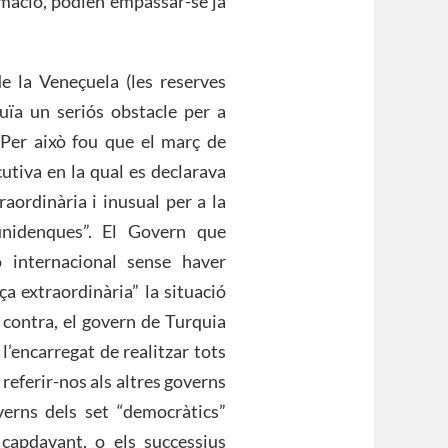
rmació, podien empassar-se ja
e la Veneçuela (les reserves
uïa un seriós obstacle per a
Per això fou que el març de
tiva en la qual es declarava
aordinària i inusual per a la
tunidenques”. El Govern que
ó internacional sense haver
ça extraordinària” la situació
 contra, el govern de Turquia
’encarregat de realitzar tots
e referir-nos als altres governs
overns dels set “democràtics”
capdavant, o els successius