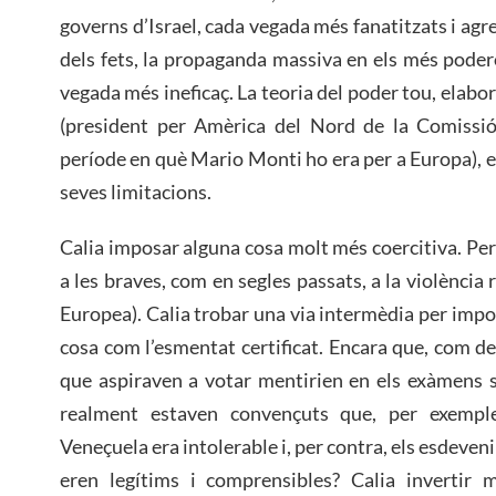
governs d’Israel, cada vegada més fanatitzats i agre
dels fets, la propaganda massiva en els més pode
vegada més ineficaç. La teoria del poder tou, elab
(president per Amèrica del Nord de la Comissió 
període en què Mario Monti ho era per a Europa), 
seves limitacions.
Calia imposar alguna cosa molt més coercitiva. Per
a les braves, com en segles passats, a la violència
Europea). Calia trobar una via intermèdia per imposa
cosa com l’esmentat certificat. Encara que, com de
que aspiraven a votar mentirien en els exàmens s
realment estaven convençuts que, per exempl
Veneçuela era intolerable i, per contra, els esdeven
eren legítims i comprensibles? Calia invertir 