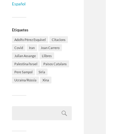
Español
Etiquetes
Adolfo Pérez Esquivel
Citacions
Covid
Iran
Joan Carrero
Julian Assange
Llibres
Palestina/Israel
Països Catalans
Pere Sampol
Síria
Ucraïna/Rússia
Xina