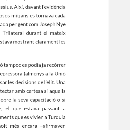
ssius. Així, davant l’evidència
rosos mitjans es tornava cada
orada per gent com Joseph Nye
Trilateral durant el mateix
estava mostrant clarament les
ò tampoc es podia ja recórrer
 repressora (almenys a la Unió
r les decisions de l’elit. Una
tectar amb certesa si aquells
obre la seva capacitació o si
e, el que estava passant a
iments que es vivien a Turquia
molt més encara ­–afirmaven