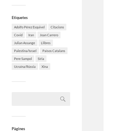
Etiquetes
Adolfo Pérez Esquivel
Citacions
Covid
Iran
Joan Carrero
Julian Assange
Llibres
Palestina/Israel
Països Catalans
Pere Sampol
Síria
Ucraïna/Rússia
Xina
Pàgines