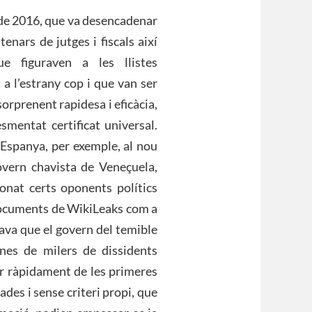
l de 2016, que va desencadenar
nars de jutges i fiscals així
e figuraven a les llistes
a l’estrany cop i que van ser
orprenent rapidesa i eficàcia,
smentat certificat universal.
 Espanya, per exemple, al nou
overn chavista de Veneçuela,
onat certs oponents polítics
documents de WikiLeaks com a
rava que el govern del temible
nes de milers de dissidents
er ràpidament de les primeres
des i sense criteri propi, que