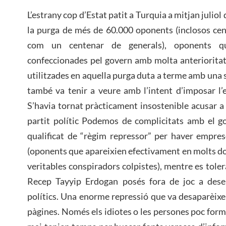
L’estrany cop d’Estat patit a Turquia a mitjan julio
la purga de més de 60.000 oponents (inclosos cente
com un centenar de generals), oponents qu
confeccionades pel govern amb molta anterioritat 
utilitzades en aquella purga duta a terme amb una s
també va tenir a veure amb l’intent d’imposar l’e
S’havia tornat pràcticament insostenible acusar a
partit polític Podemos de complicitats amb el g
qualificat de “règim repressor” per haver empres
(oponents que apareixien efectivament en molts 
veritables conspiradors colpistes), mentre es tole
Recep Tayyip Erdogan posés fora de joc a dese
polítics. Una enorme repressió que va desaparèix
pàgines. Només els idiotes o les persones poc forma