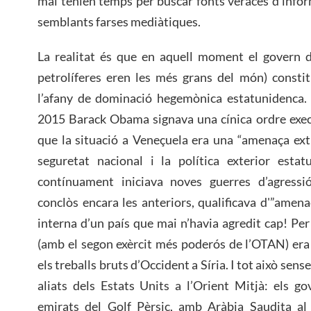
mai tenien temps per buscar fonts veraces d’info
semblants farses mediàtiques.
La realitat és que en aquell moment el govern d
petrolíferes eren les més grans del món) constit
l’afany de dominació hegemònica estatunidenca. 
2015 Barack Obama signava una cínica ordre execu
que la situació a Veneçuela era una “amenaça extr
seguretat nacional i la política exterior esta
contínuament iniciava noves guerres d’agressi
conclòs encara les anteriors, qualificava d'”amena
interna d’un país que mai n’havia agredit cap! Per
(amb el segon exèrcit més poderós de l’OTAN) era l
els treballs bruts d’Occident a Síria. I tot això sens
aliats dels Estats Units a l’Orient Mitjà: els g
emirats del Golf Pèrsic, amb Aràbia Saudita al 