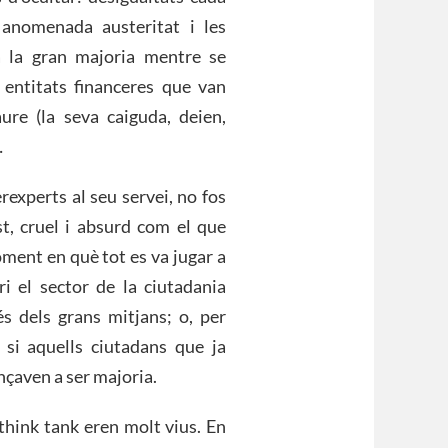
 anomenada austeritat i les
a la gran majoria mentre se
 entitats financeres que van
re (la seva caiguda, deien,
…
experts al seu servei, no fos
t, cruel i absurd com el que
oment en què tot es va jugar a
ri el sector de la ciutadania
s dels grans mitjans; o, per
 si aquells ciutadans que ja
çaven a ser majoria.
 think tank eren molt vius. En