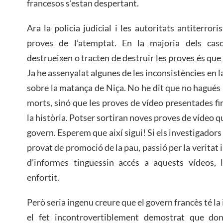
francesos s’estan despertant.
Ara la policia judicial i les autoritats antiterror
proves de l’atemptat. En la majoria dels caso
destrueixen o tracten de destruir les proves és qu
Ja he assenyalat algunes de les inconsistències en l
sobre la matança de Niça. No he dit que no hagués 
morts, sinó que les proves de vídeo presentades f
la història. Potser sortiran noves proves de vídeo q
govern. Esperem que així sigui! Si els investigadors
provat de promoció de la pau, passió per la veritat 
d’informes tinguessin accés a aquests vídeos, l’
enfortit.
Però seria ingenu creure que el govern francès té la i
el fet incontrovertiblement demostrat que don