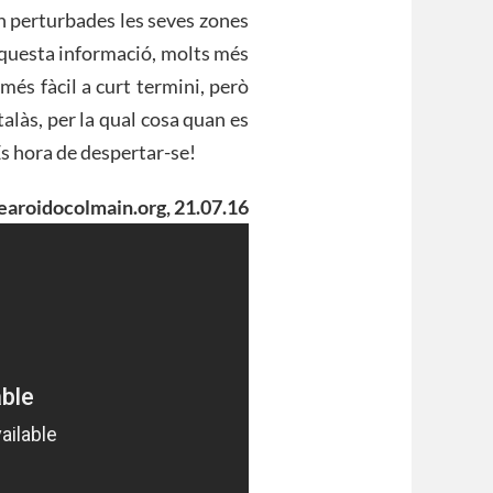
n perturbades les seves zones
 aquesta informació, molts més
és fàcil a curt termini, però
alàs, per la qual cosa quan es
És hora de despertar-se!
earoidocolmain.org, 21.07.16