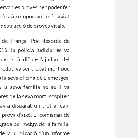
servar les proves per poder fer
t s’està comportant més aviat
 destrucció de proves vitals.
l de França. Poc després de
5, la policia judicial es va
l “suïcidi” de l’ajudant del
Fredou va ser trobat mort poc
a la seva oficina de Llemotges,
la seva família no se li va
rés de la seva mort; sospiten
havia disparat un tret al cap,
 prova d’això. El comissari de
egada pel metge de la família.
de la publicació d’un informe