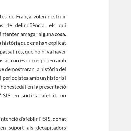
istes de França volen destruir
s de delinqüència, els qui
e intenten amagar alguna cosa.
a història que ens han explicat
passat res, que no hi va haver
ins ara no es corresponen amb
ue demostraran la història del
 i periodistes amb un historial
i honestedat en la presentació
ISIS en sortiria afeblit, no
ntenció d’afeblir l’ISIS, donat
en suport als decapitadors