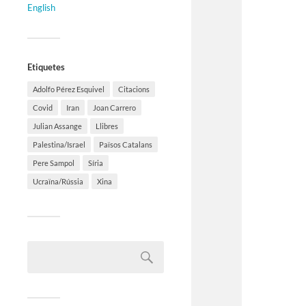
English
Etiquetes
Adolfo Pérez Esquivel
Citacions
Covid
Iran
Joan Carrero
Julian Assange
Llibres
Palestina/Israel
Països Catalans
Pere Sampol
Síria
Ucraïna/Rússia
Xina