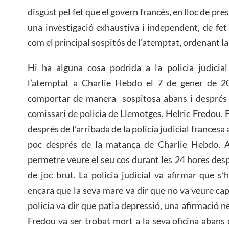
disgust pel fet que el govern francès, en lloc de pre
una investigació exhaustiva i independent, de fe
com el principal sospitós de l’atemptat, ordenant la
Hi ha alguna cosa podrida a la policia judicia
l’atemptat a Charlie Hebdo el 7 de gener de 201
comportar de manera sospitosa abans i després de
comissari de policia de Llemotges, Helric Fredou. 
després de l’arribada de la policia judicial francesa 
poc després de la matança de Charlie Hebdo. A 
permetre veure el seu cos durant les 24 hores desp
de joc brut. La policia judicial va afirmar que s’
encara que la seva mare va dir que no va veure cap
policia va dir que patia depressió, una afirmació n
Fredou va ser trobat mort a la seva oficina abans 