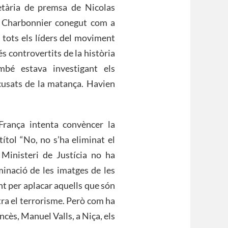
etària de premsa de Nicolas
e Charbonnier conegut com a
e tots els líders del moviment
és controvertits de la història
bé estava investigant els
usats de la matança. Havien
rança intenta convèncer la
ítol “No, no s’ha eliminat el
 Ministeri de Justícia no ha
minació de les imatges de les
nt per aplacar aquells que són
tra el terrorisme. Però com ha
cès, Manuel Valls, a Niça, els