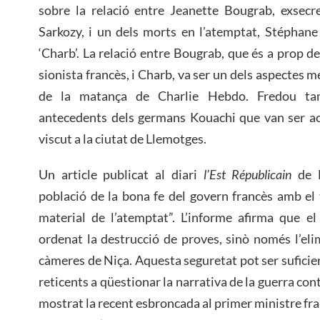
sobre la relació entre Jeanette Bougrab, exsecr
Sarkozy, i un dels morts en l’atemptat, Stéphan
‘Charb’. La relació entre Bougrab, que és a prop d
sionista francès, i Charb, va ser un dels aspectes m
de la matança de Charlie Hebdo. Fredou tam
antecedents dels germans Kouachi que van ser ac
viscut a la ciutat de Llemotges.
Un article publicat al diari
l’Est Républicain
de F
població de la bona fe del govern francès amb el t
material de l’atemptat”. L’informe afirma que el
ordenat la destrucció de proves, sinò només l’eli
càmeres de Niça. Aquesta seguretat pot ser suficie
reticents a qüestionar la narrativa de la guerra con
mostrat la recent esbroncada al primer ministre fran