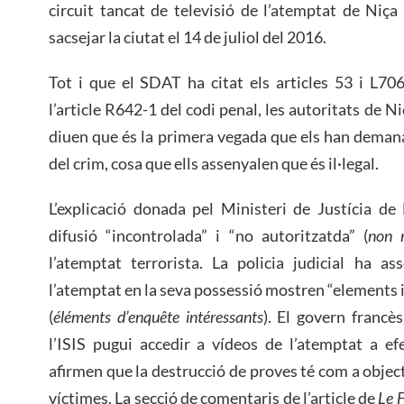
circuit tancat de televisió de l’atemptat de Niça 
sacsejar la ciutat el 14 de juliol del 2016.
Tot i que el SDAT ha citat els articles 53 i L70
l’article R642-1 del codi penal, les autoritats de 
diuen que és la primera vegada que els han demana
del crim, cosa que ells assenyalen que és il·legal.
L’explicació donada pel Ministeri de Justícia d
difusió “incontrolada” i “no autoritzatda” (
non m
l’atemptat terrorista. La policia judicial ha a
l’atemptat en la seva possessió mostren “elements 
(
éléments d’enquête intéressants
). El govern francè
l’ISIS pugui accedir a vídeos de l’atemptat a e
afirmen que la destrucció de proves té com a objecti
víctimes. La secció de comentaris de l’article de
Le 