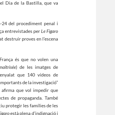
el Dia de la Bastilla, que va
6-24 del procediment penal i
Niça entrevistades per
Le Figaro
t destruir proves en l’escena
e França és que no volen una
aîtrisée
) de les imatges de
ssenyalat que 140 vídeos de
importants de la investigació”
s afirma que vol impedir que
fectes de propaganda. També
u protegir les famílies de les
Figaro
està plena d’indignació i