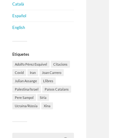
Català
Español
English
Etiquetes
Adolfo Pérez Esquivel
Citacions
Covid
Iran
Joan Carrero
Julian Assange
Llibres
Palestina/Israel
Països Catalans
Pere Sampol
Síria
Ucraïna/Rússia
Xina