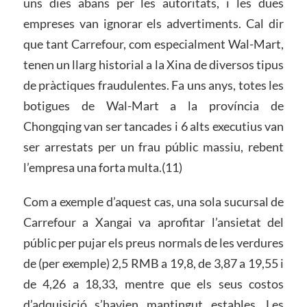
uns dies abans per les autoritats, i les dues
empreses van ignorar els advertiments. Cal dir
que tant Carrefour, com especialment Wal-Mart,
tenen un llarg historial a la Xina de diversos tipus
de pràctiques fraudulentes. Fa uns anys, totes les
botigues de Wal-Mart a la província de
Chongqing van ser tancades i 6 alts executius van
ser arrestats per un frau públic massiu, rebent
l’empresa una forta multa.(11)
Com a exemple d’aquest cas, una sola sucursal de
Carrefour a Xangai va aprofitar l’ansietat del
públic per pujar els preus normals de les verdures
de (per exemple) 2,5 RMB a 19,8, de 3,87 a 19,55 i
de 4,26 a 18,33, mentre que els seus costos
d’adquisició s’havien mantingut estables. Les