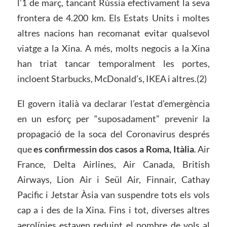
l’1 de març, tancant Rússia efectivament la seva
frontera de 4.200 km. Els Estats Units i moltes
altres nacions han recomanat evitar qualsevol
viatge a la Xina. A més, molts negocis a la Xina
han triat tancar temporalment les portes,
incloent Starbucks, McDonald’s, IKEA i altres.(2)
El govern italià va declarar l’estat d’emergència
en un esforç per “suposadament” prevenir la
propagació de la soca del Coronavirus després
que
es confirmessin dos casos a Roma, Itàlia
. Air
France, Delta Airlines, Air Canada, British
Airways, Lion Air i Seül Air, Finnair, Cathay
Pacific i Jetstar Àsia van suspendre tots els vols
cap a i des de la Xina. Fins i tot, diverses altres
aerolínies estaven reduint el nombre de vols al