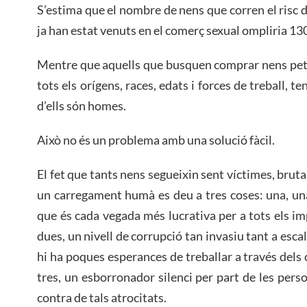
S’estima que el nombre de nens que corren el risc de
ja han estat venuts en el comerç sexual ompliria 1
Mentre que aquells que busquen comprar nens peti
tots els orígens, races, edats i forces de treball, 
d’ells són homes.
Això no és un problema amb una solució fàcil.
El fet que tants nens segueixin sent víctimes, brutal
un carregament humà es deu a tres coses: una, u
que és cada vegada més lucrativa per a tots els im
dues, un nivell de corrupció tan invasiu tant a esca
hi ha poques esperances de treballar a través dels c
tres, un esborronador silenci per part de les per
contra de tals atrocitats.