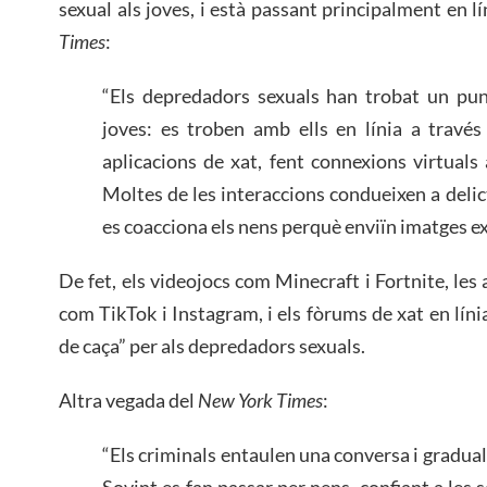
sexual als joves, i està passant principalment en 
Times
:
“Els depredadors sexuals han trobat un punt
joves: es troben amb ells en línia a través
aplicacions de xat, fent connexions virtuals 
Moltes de les interaccions condueixen a delict
es coacciona els nens perquè enviïn imatges exp
De fet, els videojocs com Minecraft i Fortnite, les 
com TikTok i Instagram, i els fòrums de xat en líni
de caça” per als depredadors sexuals.
Altra vegada del
New York Times
:
“Els criminals entaulen una conversa i gradua
Sovint es fan passar per nens, confiant a les 