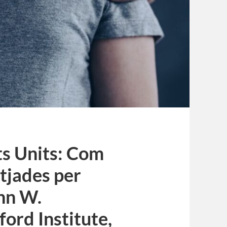
ats Units: Com
etjades per
hn W.
ord Institute,