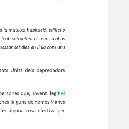
a la mateixa habitació, edifici o
an fent, sotmetent
e
ls nens a abús
assar set dies en línia com una
tats Units dels depredadors
persones que, havent llegit
el
 nenes (alguns de només 9 anys
 fer alguna cosa efectiva per