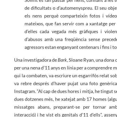
de dificultats o d’automenyspreu. El seu obje
els nens perquè comparteixin fotos i vídeos
mateixos, que fan servir com a xantatge per
d’elles cada vegada més gràfiques i violen
d’abusos amb una freqüència sense preceden
agressors estan enganyant centenars i fins i to
Una investigadora de
Bark
, Sloane Ryan, una dona d
per una nena d’11 anys en línia per a comprendre mil
qui la combaten, va escriure un esgarrifós relat sob
va rebre després d’haver pujat una foto genèrica
Instagram. “Al cap de dues hores i mitja, he tingut 
dues dotzenes més, he xatejat amb 17 homes (algun
missatges abans, preparant-se per tornar am
interacció) i he vist els genitals d’11 d’ells”, ass