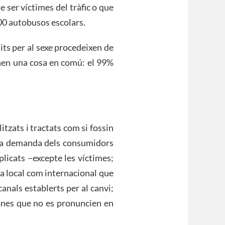
 ser víctimes del tràfic o que
300 autobusos escolars.
ts per al sexe procedeixen de
tenen una cosa en comú: el 99%
itzats i tractats com si fossin
na demanda dels consumidors
plicats –excepte les víctimes;
la local com internacional que
anals establerts per al canvi;
sones que no es pronuncien en