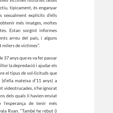
ctiu, típicament, és enganyar
 sexualment explícits d’ells
 obtenir més imatges, moltes
tes. Estan sorgint informes
ts arreu del país, i alguns
t milers de víctimes”.
e 37 anys que es va fer passar
lor la depredació i ajudar els
re el tipus de sol·licituds que
 (d’ella mateixa d’11 anys) a
set videotrucades, n’he ignorat
s dels quals li havien enviat
b l’esperança de tenir més
enyala Ryan. “També he rebut (i