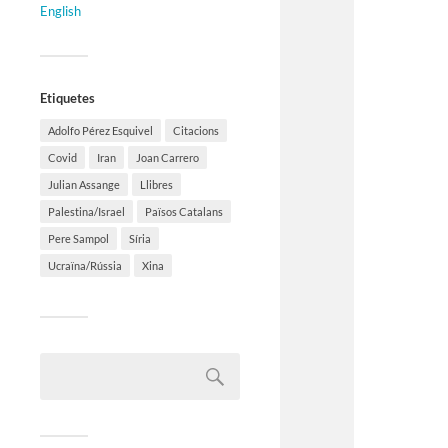
English
Etiquetes
Adolfo Pérez Esquivel
Citacions
Covid
Iran
Joan Carrero
Julian Assange
Llibres
Palestina/Israel
Països Catalans
Pere Sampol
Síria
Ucraïna/Rússia
Xina