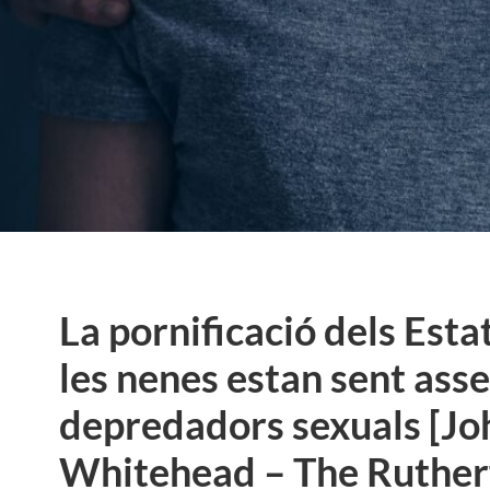
La pornificació dels Est
les nenes estan sent ass
depredadors sexuals [Jo
Whitehead – The Rutherf