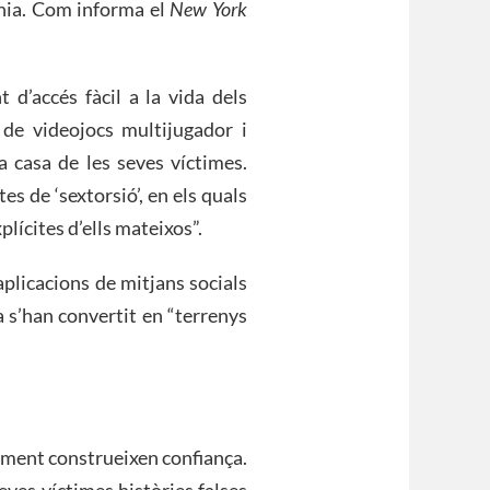
línia. Com informa el
New York
 d’accés fàcil a la vida dels
 de videojocs multijugador i
a casa de les seves víctimes.
es de ‘sextorsió’, en els quals
lícites d’ells mateixos”.
aplicacions de mitjans socials
a s’han convertit en “terrenys
lment construeixen confiança.
seves víctimes històries falses