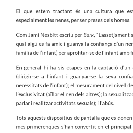
El que estem tractant és una cultura que es
especialment les nenes, per ser preses dels homes.
Com Jami Nesbitt escriu per
Bark
, “L’assetjament s
qual algú es fa amic i guanya la confiança d’un nen
família de l’infant) per aprofitar-se de l’infant amb f
En general hi ha sis etapes en la captació d’un 
(dirigir-se a l’infant i guanyar-se la seva confia
necessitats de l’infant); el mesurament del nivell d
l’exclusivitat (aïllar el nen dels altres); la sexualitza
parlar i realitzar activitats sexuals); i l’abús.
Tots aquests dispositius de pantalla que es donen
més primerenques s’han convertit en el principal