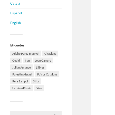
Català
Español
English
Etiquetes
Adolfo Pérez Esquivel
Citacions
Covid
Iran
Joan Carrero
Julian Assange
Llibres
Palestina/Israel
Països Catalans
Pere Sampol
Síria
Ucraïna/Rússia
Xina