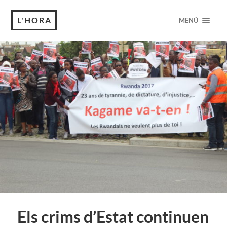
L'HORA
MENÚ
Els crims d’Estat continuen