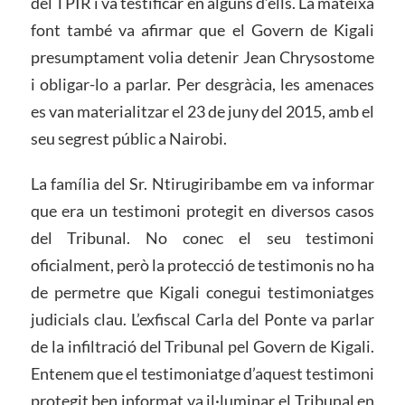
del TPIR i va testificar en alguns d’ells. La mateixa
font també va afirmar que el Govern de Kigali
presumptament volia detenir Jean Chrysostome
i obligar-lo a parlar. Per desgràcia, les amenaces
es van materialitzar el 23 de juny del 2015, amb el
seu segrest públic a Nairobi.
La família del Sr. Ntirugiribambe em va informar
que era un testimoni protegit en diversos casos
del Tribunal. No conec el seu testimoni
oficialment, però la protecció de testimonis no ha
de permetre que Kigali conegui testimoniatges
judicials clau. L’exfiscal Carla del Ponte va parlar
de la infiltració del Tribunal pel Govern de Kigali.
Entenem que el testimoniatge d’aquest testimoni
protegit ben informat va il·luminar el Tribunal en