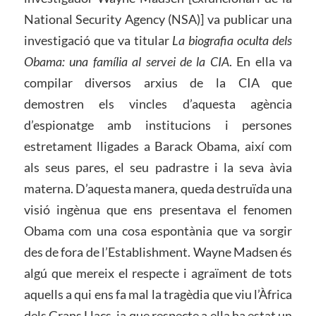
National Security Agency (NSA)] va publicar una
investigació que va titular
La biografia oculta dels
Obama: una família al servei de la CIA
. En ella va
compilar diversos arxius de la CIA que
demostren els vincles d’aquesta agència
d’espionatge amb institucions i persones
estretament lligades a Barack Obama, així com
als seus pares, el seu padrastre i la seva àvia
materna. D’aquesta manera, queda destruïda una
visió ingènua que ens presentava el fenomen
Obama com una cosa espontània que va sorgir
des de fora de l’Establishment. Wayne Madsen és
algú que mereix el respecte i agraïment de tots
aquells a qui ens fa mal la tragèdia que viu l’Àfrica
dels Grans Llacs, ja que respecte a ella ha estat un