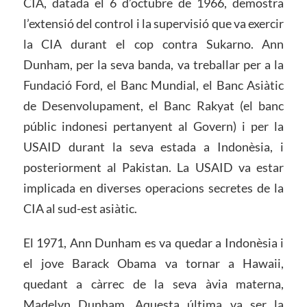
CIA, datada el 6 d’octubre de 1966, demostra
l’extensió del control i la supervisió que va exercir
la CIA durant el cop contra Sukarno. Ann
Dunham, per la seva banda, va treballar per a la
Fundació Ford, el Banc Mundial, el Banc Asiàtic
de Desenvolupament, el Banc Rakyat (el banc
públic indonesi pertanyent al Govern) i per la
USAID durant la seva estada a Indonèsia, i
posteriorment al Pakistan. La USAID va estar
implicada en diverses operacions secretes de la
CIA al sud-est asiàtic.
El 1971, Ann Dunham es va quedar a Indonèsia i
el jove Barack Obama va tornar a Hawaii,
quedant a càrrec de la seva àvia materna,
Madelyn Dunham. Aquesta última va ser la