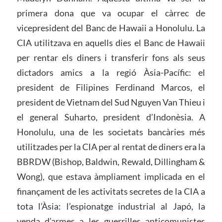
primera dona que va ocupar el càrrec de
vicepresident del Banc de Hawaii a Honolulu. La
CIA utilitzava en aquells dies el Banc de Hawaii
per rentar els diners i transferir fons als seus
dictadors amics a la regió Àsia-Pacífic: el
president de Filipines Ferdinand Marcos, el
president de Vietnam del Sud Nguyen Van Thieu i
el general Suharto, president d’Indonèsia. A
Honolulu, una de les societats bancàries més
utilitzades per la CIA per al rentat de diners era la
BBRDW (Bishop, Baldwin, Rewald, Dillingham &
Wong), que estava àmpliament implicada en el
finançament de les activitats secretes de la CIA a
tota l’Àsia: l’espionatge industrial al Japó, la
venda d’armes a les guerrilles anticomunistes