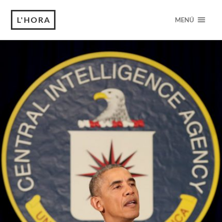
L'HORA
MENÚ