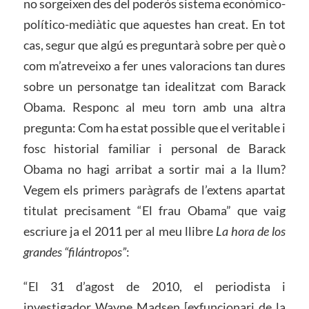
no sorgeixen des del poderós sistema econòmico-
político-mediàtic que aquestes han creat. En tot
cas, segur que algú es preguntarà sobre per què o
com m’atreveixo a fer unes valoracions tan dures
sobre un personatge tan idealitzat com Barack
Obama. Responc al meu torn amb una altra
pregunta: Com ha estat possible que el veritable i
fosc historial familiar i personal de Barack
Obama no hagi arribat a sortir mai a la llum?
Vegem els primers paràgrafs de l’extens apartat
titulat precisament “El frau Obama” que vaig
escriure ja el 2011 per al meu llibre
La hora de los
grandes “filántropos”
:
“El 31 d’agost de 2010, el periodista i
investigador Wayne Madsen [exfuncionari de la