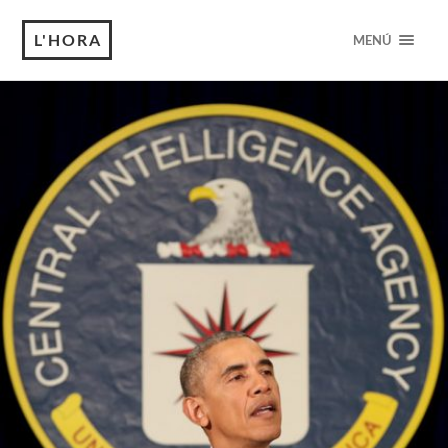
L'HORA
MENÚ