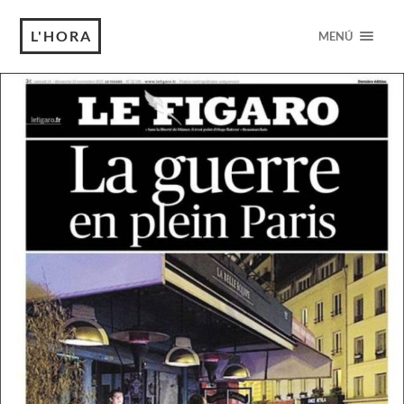
L'HORA
MENÚ