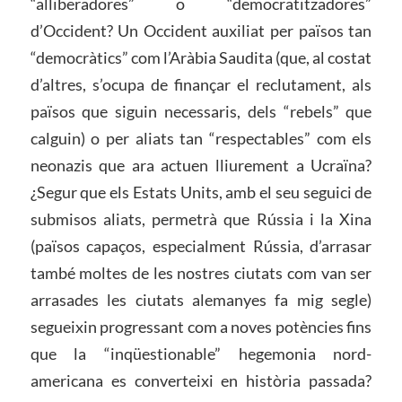
“alliberadores” o “democratitzadores”
d’Occident? Un Occident auxiliat per països tan
“democràtics” com l’Aràbia Saudita (que, al costat
d’altres, s’ocupa de finançar el reclutament, als
països que siguin necessaris, dels “rebels” que
calguin) o per aliats tan “respectables” com els
neonazis que ara actuen lliurement a Ucraïna?
¿Segur que els Estats Units, amb el seu seguici de
submisos aliats, permetrà que Rússia i la Xina
(països capaços, especialment Rússia, d’arrasar
també moltes de les nostres ciutats com van ser
arrasades les ciutats alemanyes fa mig segle)
segueixin progressant com a noves potències fins
que la “inqüestionable” hegemonia nord-
americana es converteixi en història passada?