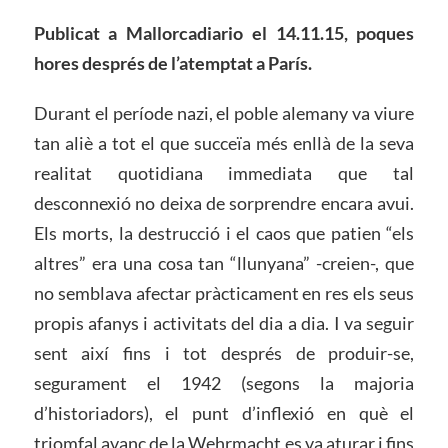
Publicat a Mallorcadiario el 14.11.15, poques
hores després de l’atemptat a París.
Durant el període nazi, el poble alemany va viure
tan aliè a tot el que succeïa més enllà de la seva
realitat quotidiana immediata que tal
desconnexió no deixa de sorprendre encara avui.
Els morts, la destrucció i el caos que patien “els
altres” era una cosa tan “llunyana” -creien-, que
no semblava afectar pràcticament en res els seus
propis afanys i activitats del dia a dia. I va seguir
sent així fins i tot després de produir-se,
segurament el 1942 (segons la majoria
d’historiadors), el punt d’inflexió en què el
triomfal avanç de la Wehrmacht es va aturar i fins