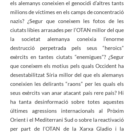
els alemanys coneixien el genocidi d’altres tants
milions de víctimes en els camps de concentració
nazis? ¿Segur que coneixem les fotos de les
ciutats líbies arrasades per l’OTAN millor del que
la societat alemanya coneixia l’enorme
destrucció perpetrada pels seus “heroics”
exèrcits en tantes ciutats “enemigues”? ¿Segur
que coneixem els motius pels quals Occident ha
desestabilitzat Síria millor del que els alemanys
coneixien les delirants “raons” per les quals els
seus exèrcits van anar atacant país rere país? Hi
ha tanta desinformació sobre totes aquestes
últimes agressions internacionals al Pròxim
Orient i el Mediterrani Sud o sobre la reactivació
per part de l’OTAN de la Xarxa Gladio i la