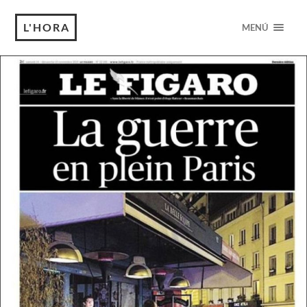
L'HORA
MENÚ