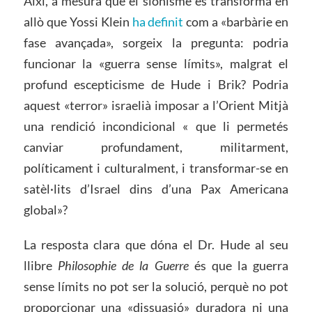
Així, a mesura que el sionisme es transforma en
allò que Yossi Klein
ha definit
com a «barbàrie en
fase avançada», sorgeix la pregunta: podria
funcionar la «guerra sense límits», malgrat el
profund escepticisme de Hude i Brik? Podria
aquest «terror» israelià imposar a l’Orient Mitjà
una rendició incondicional « que li permetés
canviar profundament, militarment,
políticament i culturalment, i transformar-se en
satèl·lits d’Israel dins d’una Pax Americana
global»?
La resposta clara que dóna el Dr. Hude al seu
llibre
Philosophie de la Guerre
és que la guerra
sense límits no pot ser la solució, perquè no pot
proporcionar una «dissuasió» duradora ni una