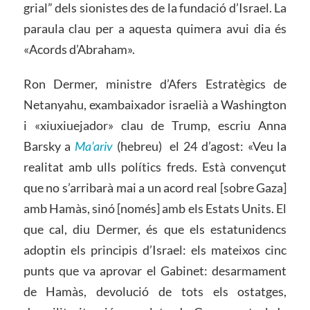
grial” dels sionistes des de la fundació d’Israel. La
paraula clau per a aquesta quimera avui dia és
«Acords d’Abraham».
Ron Dermer, ministre d’Afers Estratègics de
Netanyahu, exambaixador israelià a Washington
i «xiuxiuejador» clau de Trump, escriu Anna
Barsky a
Ma’ariv
(hebreu) el 24 d’agost: «Veu la
realitat amb ulls polítics freds. Està convençut
que no s’arribarà mai a un acord real [sobre Gaza]
amb Hamàs, sinó [només] amb els Estats Units. El
que cal, diu Dermer, és que els estatunidencs
adoptin els principis d’Israel: els mateixos cinc
punts que va aprovar el Gabinet: desarmament
de Hamàs, devolució de tots els ostatges,