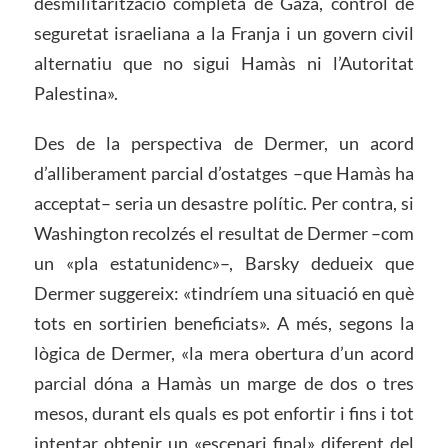
desmilitarització completa de Gaza, control de
seguretat israeliana a la Franja i un govern civil
alternatiu que no sigui Hamàs ni l’Autoritat
Palestina».
Des de la perspectiva de Dermer, un acord
d’alliberament parcial d’ostatges –que Hamàs ha
acceptat– seria un desastre polític. Per contra, si
Washington recolzés el resultat de Dermer –com
un «pla estatunidenc»–, Barsky dedueix que
Dermer suggereix: «tindríem una situació en què
tots en sortirien beneficiats». A més, segons la
lògica de Dermer, «la mera obertura d’un acord
parcial dóna a Hamàs un marge de dos o tres
mesos, durant els quals es pot enfortir i fins i tot
intentar obtenir un «escenari final» diferent del