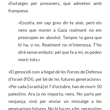
d’ostatges per presoners, que admeten amb
franquesa:
«Escolta, em sap greu dir-te això, però els
nens que moren a Gaza realment no em
preocupen en absolut. Tampoc la gana que
hi ha, o no. Realment no m’interessa. T’ho
diré sense embuts: pel que fa a mi, es poden
morir tots.»
«El genocidi com a llegat de les Forces de Defensa
d’Israel (FDI), pel bé de les futures generacions».
«Per cada [israelià] el 7 d’octubre, han de morir 50
palestins. Ara ja no importa, nens. No parlo per
venjança, sinó per enviar un missatge a les
generacions futures. No hi ha res a fer, necessiten