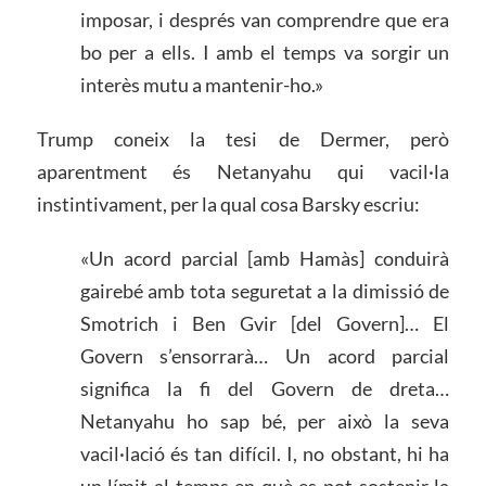
imposar, i després van comprendre que era
bo per a ells. I amb el temps va sorgir un
interès mutu a mantenir-ho.»
Trump coneix la tesi de Dermer, però
aparentment és Netanyahu qui vacil·la
instintivament, per la qual cosa Barsky escriu:
«Un acord parcial [amb Hamàs] conduirà
gairebé amb tota seguretat a la dimissió de
Smotrich i Ben Gvir [del Govern]… El
Govern s’ensorrarà… Un acord parcial
significa la fi del Govern de dreta…
Netanyahu ho sap bé, per això la seva
vacil·lació és tan difícil. I, no obstant, hi ha
un límit al temps en què es pot sostenir la