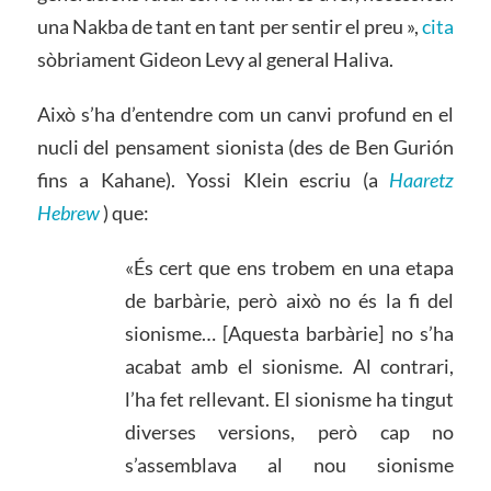
una Nakba de tant en tant per sentir el preu »,
cita
sòbriament Gideon Levy al general Haliva.
Això s’ha d’entendre com un canvi profund en el
nucli del pensament sionista (des de Ben Gurión
fins a Kahane). Yossi Klein escriu (a
Haaretz
Hebrew
) que:
«És cert que ens trobem en una etapa
de barbàrie, però això no és la fi del
sionisme… [Aquesta barbàrie] no s’ha
acabat amb el sionisme. Al contrari,
l’ha fet rellevant. El sionisme ha tingut
diverses versions, però cap no
s’assemblava al nou sionisme