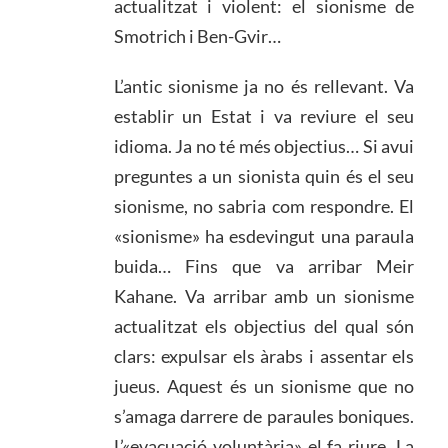
actualitzat i violent: el sionisme de
Smotrich i Ben-Gvir…
L’antic sionisme ja no és rellevant. Va
establir un Estat i va reviure el seu
idioma. Ja no té més objectius… Si avui
preguntes a un sionista quin és el seu
sionisme, no sabria com respondre. El
«sionisme» ha esdevingut una paraula
buida… Fins que va arribar Meir
Kahane. Va arribar amb un sionisme
actualitzat els objectius del qual són
clars: expulsar els àrabs i assentar els
jueus. Aquest és un sionisme que no
s’amaga darrere de paraules boniques.
L’«evacuació voluntària» el fa riure. La