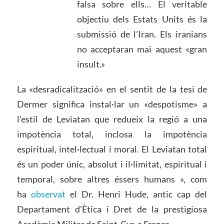
falsa sobre ells… El veritable
objectiu dels Estats Units és la
submissió de l’Iran. Els iranians
no acceptaran mai aquest «gran
insult.»
La «desradicalització» en el sentit de la tesi de
Dermer significa instal·lar un «despotisme» a
l’estil de Leviatan que redueix la regió a una
impotència total, inclosa la impotència
espiritual, intel·lectual i moral. El Leviatan total
és un poder únic, absolut i il·limitat, espiritual i
temporal, sobre altres éssers humans », com
ha
observat
el Dr. Henri Hude, antic cap del
Departament d’Ètica i Dret de la prestigiosa
Acadèmia Militar de Saint-Cyr, a França.