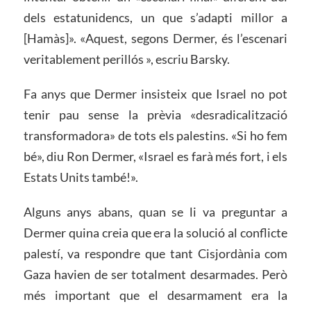
dels estatunidencs, un que s’adapti millor a
[Hamàs]». «Aquest, segons Dermer, és l’escenari
veritablement perillós », escriu Barsky.
Fa anys que Dermer insisteix que Israel no pot
tenir pau sense la prèvia «desradicalització
transformadora» de tots els palestins. «Si ho fem
bé», diu Ron Dermer, «Israel es farà més fort, i els
Estats Units també!».
Alguns anys abans, quan se li va preguntar a
Dermer quina creia que era la solució al conflicte
palestí, va respondre que tant Cisjordània com
Gaza havien de ser totalment desarmades. Però
més important que el desarmament era la