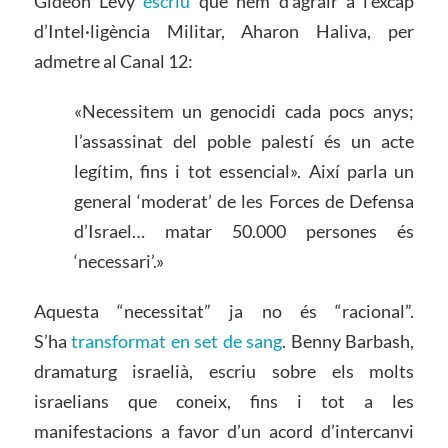
Gideon Levy
escriu
que hem d’agrair a l’excap
d’Intel·ligència Militar, Aharon Haliva, per
admetre al Canal 12:
«Necessitem un genocidi cada pocs anys;
l’assassinat del poble palestí és un acte
legítim, fins i tot essencial». Així parla un
general ‘moderat’ de les Forces de Defensa
d’Israel… matar 50.000 persones és
‘necessari’.»
Aquesta “necessitat” ja no és “racional”.
S’ha
transformat en set de sang
. Benny Barbash,
dramaturg israelià, escriu sobre els molts
israelians que coneix, fins i tot a les
manifestacions a favor d’un acord d’intercanvi