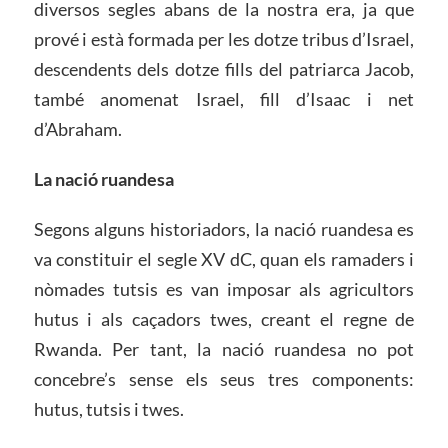
diversos segles abans de la nostra era, ja que
prové i està formada per les dotze tribus d’Israel,
descendents dels dotze fills del patriarca Jacob,
també anomenat Israel, fill d’Isaac i net
d’Abraham.
La nació ruandesa
Segons alguns historiadors, la nació ruandesa es
va constituir el segle XV dC, quan els ramaders i
nòmades tutsis es van imposar als agricultors
hutus i als caçadors twes, creant el regne de
Rwanda. Per tant, la nació ruandesa no pot
concebre’s sense els seus tres components:
hutus, tutsis i twes.