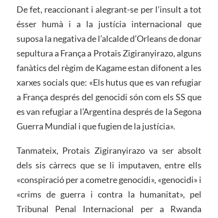
De fet, reaccionant i alegrant-se per l’insult a tot
ésser humà i a la justícia internacional que
suposa la negativa de l’alcalde d’Orleans de donar
sepultura a França a Protais Zigiranyirazo, alguns
fanàtics del règim de Kagame estan difonent a les
xarxes socials que: «Els hutus que es van refugiar
a França després del genocidi són com els SS que
es van refugiar a l’Argentina després de la Segona
Guerra Mundial i que fugien de la justícia».
Tanmateix, Protais Zigiranyirazo va ser absolt
dels sis càrrecs que se li imputaven, entre ells
«conspiració per a cometre genocidi», «genocidi» i
«crims de guerra i contra la humanitat», pel
Tribunal Penal Internacional per a Rwanda