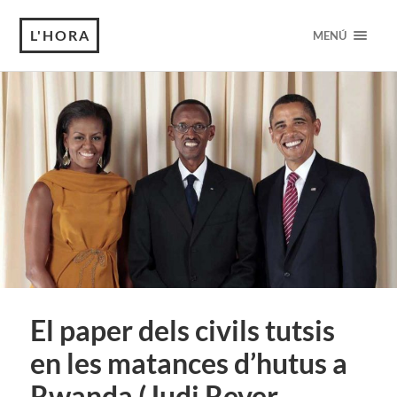
L'HORA
MENÚ
El paper dels civils tutsis
en les matances d’hutus a
Rwanda (Judi Rever,