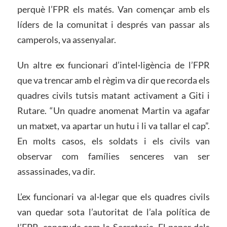
perquè l’FPR els matés. Van començar amb els
líders de la comunitat i després van passar als
camperols, va assenyalar.
Un altre ex funcionari d’intel·ligència de l’FPR
que va trencar amb el règim va dir que recorda els
quadres civils tutsis matant activament a Giti i
Rutare. “Un quadre anomenat Martin va agafar
un matxet, va apartar un hutu i li va tallar el cap”.
En molts casos, els soldats i els civils van
observar com famílies senceres van ser
assassinades, va dir.
L’ex funcionari va al·legar que els quadres civils
van quedar sota l’autoritat de l’ala política de
l’FPR, coneguda com la Secretaria. El paper dels