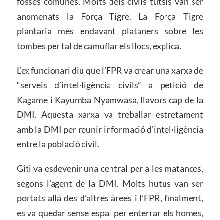
fosses comunes. Molts dels civils tutsis van ser
anomenats la Força Tigre. La Força Tigre
plantaria més endavant plataners sobre les
tombes per tal de camuflar els llocs, explica.
L’ex funcionari diu que l’FPR va crear una xarxa de
“serveis d’intel·ligència civils” a petició de
Kagame i Kayumba Nyamwasa, llavors cap de la
DMI. Aquesta xarxa va treballar estretament
amb la DMI per reunir informació d’intel·ligència
entre la població civil.
Giti va esdevenir una central per a les matances,
segons l’agent de la DMI. Molts hutus van ser
portats allà des d’altres àrees i l’FPR, finalment,
es va quedar sense espai per enterrar els homes,