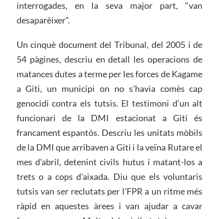
interrogades, en la seva major part, “van
desaparèixer”.
Un cinquè document del Tribunal, del 2005 i de
54 pàgines, descriu en detall les operacions de
matances dutes a terme per les forces de Kagame
a Giti, un municipi on no s’havia comès cap
genocidi contra els tutsis. El testimoni d’un alt
funcionari de la DMI estacionat a Giti és
francament espantós. Descriu les unitats mòbils
de la DMI que arribaven a Giti i la veïna Rutare el
mes d’abril, detenint civils hutus i matant-los a
trets o a cops d’aixada. Diu que els voluntaris
tutsis van ser reclutats per l’FPR a un ritme més
ràpid en aquestes àrees i van ajudar a cavar