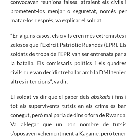
convocaven reunions falses, atraient els civils i
prometent-los menjar o seguretat, només per
matar-los després, va explicar el soldat.
“En alguns casos, els civils eren més extremistes i
zelosos que l’Exèrcit Patriòtic Ruandès (EPR). Els
soldats de tropa de l’EPR van ser entrenats per a
la batalla. Els comissaris polítics i els quadres
civils que van decidir treballar amb la DMI tenien
altres intencions”, va dir.
El soldat va dir que el paper dels
abakada
i fins i
tot els supervivents tutsis en els crims és ben
conegut, però mai parla de dins o fora de Rwanda.
Va al·legar que un bon nombre de tutsis
s’oposaven vehementment a Kagame, però tenen