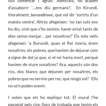
vull comentar i agraïr. Admirats, no acaben
d’assaborir: ‘…ens diu germans!’. En Kirundi,
literalment,
bavandimwe
, que vol dir ‘sortits d’un
mateix ventre’. Altres afegeixen: ‘no tan sols ens
ho diu, sinó que s’ho senten, haver estat tants de
dies sense menjar… per nosaltres?’ Els més vells
afegeixen: ‘a Burundi, quan el Rei moria, érem
nosaltres, els pobres, que havíem de dejunar com
a signe de dol ja que, si el rei havia mort, perquè
havíem de viure nosaltres? Ara, aquests són dos
rics, dos blancs que dejunen per nosaltres, els
pobres que no servim per res, que ningú vol!’ Ells
no se’n poden avenir.
I volen que els ho expliqui tot. El mural l’he
passejat pels cinc llocs de trobada que tenim els