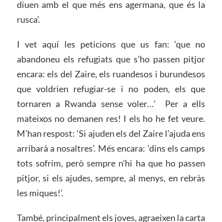
diuen amb el que més ens agermana, que és la
rusca’.
I vet aquí les peticions que us fan: ‘que no
abandoneu els refugiats que s’ho passen pitjor
encara: els del Zaire, els ruandesos i burundesos
que voldrien refugiar-se i no poden, els que
tornaren a Rwanda sense voler…’ Per a ells
mateixos no demanen res! I els ho he fet veure.
M’han respost: ‘Si ajuden els del Zaire l’ajuda ens
arribarà a nosaltres’. Més encara: ‘dins els camps
tots sofrim, però sempre n’hi ha que ho passen
pitjor, si els ajudes, sempre, al menys, en rebràs
les miques!’.
També, principalment els joves, agraeixen la carta