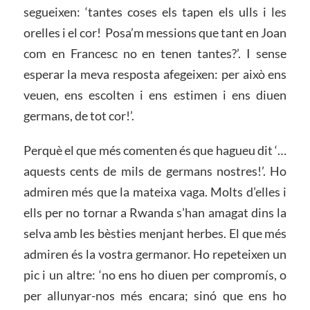
segueixen: ‘tantes coses els tapen els ulls i les
orelles i el cor! Posa’m messions que tant en Joan
com en Francesc no en tenen tantes?’. I sense
esperar la meva resposta afegeixen: per això ens
veuen, ens escolten i ens estimen i ens diuen
germans, de tot cor!’.
Perquè el que més comenten és que hagueu dit ‘…
aquests cents de mils de germans nostres!’. Ho
admiren més que la mateixa vaga. Molts d’elles i
ells per no tornar a Rwanda s’han amagat dins la
selva amb les bèsties menjant herbes. El que més
admiren és la vostra germanor. Ho repeteixen un
pic i un altre: ‘no ens ho diuen per compromís, o
per allunyar-nos més encara; sinó que ens ho