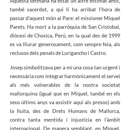
Aquesta setmana ha estat un altre estimat amic,
també sacerdot, a qui li ha arribat l’hora de
passar d’aquest món al Pare: el missioner Miquel
Parets. Ha mort a la parròquia de San Cristobal,
diòcesi de Chosica, Perú, en la qual des de 1999
es va lliurar generosament, com sempre feia, als
reclusos dels penals de Lurigancho i Castro.
Josep simbolitzava per a mi una cosa tan urgent i
necessària com integrar harmònicament el servei
als més vulnerables de la nostra societat
mallorquina (igual que en Miquel, també en els
seus últims anys va assistir aquí als presos) amb
la lluita, des de Drets Humans de Mallorca,
contra tanta mentida i injustícia en l’àmbit
internacional. De manera semblant, en Miquel,