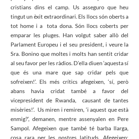
cristians dins el camp. Us asseguro que heu
tingut un èxit extraordinari. Els llocs són oberts a
tot home i a tota dona. Són llocs coberts per
emparar les pluges. Han volgut saber allò del
Parlament Europeu i el seu president, i veure la
Sra. Bonino que moltes i molts han sentit cridar
al seu favor per les ràdios. D’ella diuen ‘aquesta sí
que és una mare que sap cridar pels que
sofreixen!’. Els més crítics afegeixen, ‘sí, però
abans havia cridat també a favor del
vicepresident de Rwanda, causant de tantes
misèries!’. Us miren i remiren, ‘i aquest que està
enmig?’, demanen, mentre assenyalen en Pere
Sampol. Afegeixen que també té barba llarga,
cosa rara per les nostres latituds. Afegeixen: