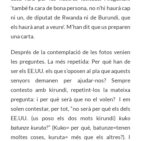
‘també fa cara de bona persona, no n’hi haurà cap
ni un, de diputat de Rwanda ni de Burundi, que
els haurà anat a veure’. M’han dit que us preparen
una carta.
Després de la contemplació de les fotos venien
les preguntes. La més repetida: Per què han de
ser els EE.UU. els que s’oposen al pla que aquests
senyors demanen per ajudar-nos? Sempre
contesto amb kirundi, repetint-los la mateixa
pregunta: i per què serà que no el volen? I em
solen contestar, per tot, “no serà per què els dels
EE.UU. (us poso els dos mots kirundi)
kuko
batunze kuruta?”
(Kuko= per què, batunze=tenen
moltes coses, kuruta= més que els altres?). I