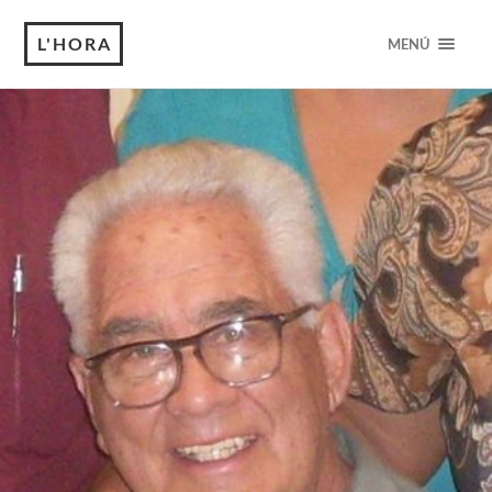
L'HORA
MENÚ