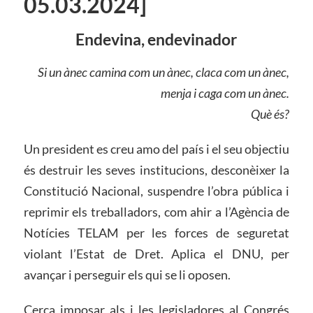
05.03.2024]
Endevina, endevinador
Si un ànec camina com un ànec, claca com un ànec,
menja i caga com un ànec.
Què és?
Un president es creu amo del país i el seu objectiu
és destruir les seves institucions, desconèixer la
Constitució Nacional, suspendre l’obra pública i
reprimir els treballadors, com ahir a l’Agència de
Notícies TELAM per les forces de seguretat
violant l’Estat de Dret. Aplica el DNU, per
avançar i perseguir els qui se li oposen.
Cerca imposar als i les legisladores al Congrés