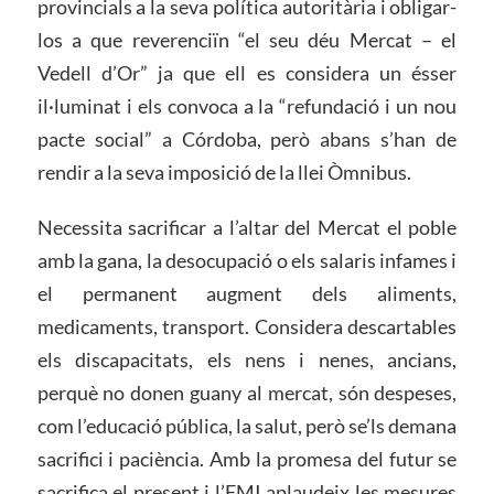
provincials a la seva política autoritària i obligar-
los a que reverenciïn “el seu déu Mercat – el
Vedell d’Or” ja que ell es considera un ésser
il·luminat i els convoca a la “refundació i un nou
pacte social” a Córdoba, però abans s’han de
rendir a la seva imposició de la llei Òmnibus.
Necessita sacrificar a l’altar del Mercat el poble
amb la gana, la desocupació o els salaris infames i
el permanent augment dels aliments,
medicaments, transport. Considera descartables
els discapacitats, els nens i nenes, ancians,
perquè no donen guany al mercat, són despeses,
com l’educació pública, la salut, però se’ls demana
sacrifici i paciència. Amb la promesa del futur se
sacrifica el present i l’FMI aplaudeix les mesures