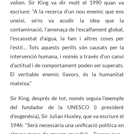
volien. Sir King va dir molt el 1990 quan va
escriure: “A la recerca d’un nou enemic que ens
uneixi, se’ns va acudir la idea que la
contaminació, l’amenaça de l’escalfament global,
l’escassetat d’aigua, la fam i altres coses per
l’estil… Tots aquests perills són causats per la
intervenció humana, i només a través d’un canvi
d’actitud i de comportament poden ser superats.
El veritable enemic llavors, és la humanitat
mateixa.”
Sir King, després de tot, només seguia l’exemple
del fundador de la UNESCO (i president
d’eugenèsia), Sir Julian Huxley, que va escriure el
1946: “Serà necessària una unificació política en
alguna mena de govern mundial… Encara que…