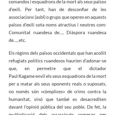
comandos i esquadrons de la mort als seus països
d’exili. Per tant, han de desconfiar de les
associacions (asbl) o grups que operen en aquests
països d’exili sota noms atractius i neutres com:
Comunitat ruandesa de…, Diàspora ruandesa
de…, etc.
Els règims dels països occidentals que han acollit
refugiats polítics ruandesos haurien d’adonar-se
que, en permetre que el dictador
Paul Kagame enviï els seus esquadrons de la mort
per a matar als seus oponents reals o suposats,
no només són «còmplices» de crims contra la
humanitat, sinó que també es desacrediten
davant l’opinió pública del seu poble. De fet, la
multiplicació dels assassinats comesos per