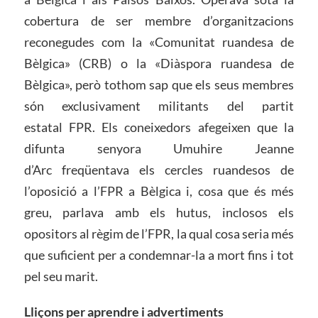
cobertura de ser membre d’organitzacions
reconegudes com la «Comunitat ruandesa de
Bèlgica» (CRB) o la «Diàspora ruandesa de
Bèlgica», però tothom sap que els seus membres
són exclusivament militants del partit
estatal FPR. Els coneixedors afegeixen que la
difunta senyora Umuhire Jeanne
d’Arc freqüentava els cercles ruandesos de
l’oposició a l’FPR a Bèlgica i, cosa que és més
greu, parlava amb els hutus, inclosos els
opositors al règim de l’FPR, la qual cosa seria més
que suficient per a condemnar-la a mort fins i tot
pel seu marit.
Lliçons per aprendre i advertiments