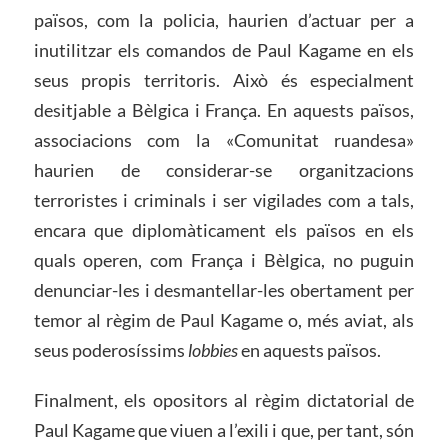
països, com la policia, haurien d’actuar per a
inutilitzar els comandos de Paul Kagame en els
seus propis territoris. Això és especialment
desitjable a Bèlgica i França. En aquests països,
associacions com la «Comunitat ruandesa»
haurien de considerar-se organitzacions
terroristes i criminals i ser vigilades com a tals,
encara que diplomàticament els països en els
quals operen, com França i Bèlgica, no puguin
denunciar-les i desmantellar-les obertament per
temor al règim de Paul Kagame o, més aviat, als
seus poderosíssims
lobbies
en aquests països.
Finalment, els opositors al règim dictatorial de
Paul Kagame que viuen a l’exili i que, per tant, són