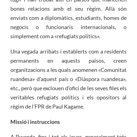
bones relacions amb el seu règim. Allà són
enviats com a diplomàtics, estudiants, homes de
negocis o funcionaris internacionals, o
simplement com a «refugiats polítics».
Una vegada arribats i establerts com a residents
permanents en aquests països, creen
organitzacions a les quals anomenen «Comunitat
ruandesa» d’aquest país o «Diàspora ruandesa»,
etc., però que exclouen d’ofici de les seves files els
veritables refugiats polítics i els opositors al
règim de l’FPR de Paul Kagame.
Missió i instruccions
A Rwanda, fins i tot els joves, generalment tots