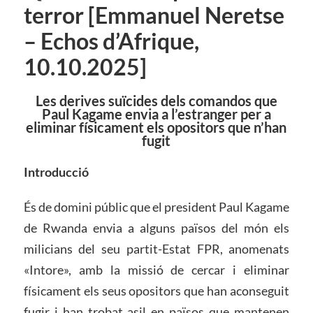
terror [Emmanuel Neretse
– Echos d’Afrique,
10.10.2025]
Les derives suïcides dels comandos que
Paul Kagame envia a l’estranger per a
eliminar físicament els opositors que n’han
fugit
Introducció
És de domini públic que el president Paul Kagame
de Rwanda envia a alguns països del món els
milicians del seu partit-Estat FPR, anomenats
«Intore», amb la missió de cercar i eliminar
físicament els seus opositors que han aconseguit
fugir i han trobat asil en països que mantenen