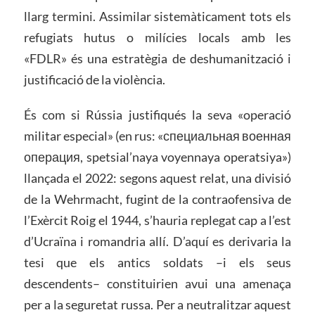
llarg termini. Assimilar sistemàticament tots els
refugiats hutus o milícies locals amb les
«FDLR» és una estratègia de deshumanització i
justificació de la violència.
És com si Rússia justifiqués la seva «operació
militar especial» (en rus: «специальная военная
операция, spetsial’naya voyennaya operatsiya»)
llançada el 2022: segons aquest relat, una divisió
de la Wehrmacht, fugint de la contraofensiva de
l’Exèrcit Roig el 1944, s’hauria replegat cap a l’est
d’Ucraïna i romandria allí. D’aquí es derivaria la
tesi que els antics soldats –i els seus
descendents– constituirien avui una amenaça
per a la seguretat russa. Per a neutralitzar aquest