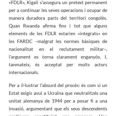
«FDLR», Kigali s’assegura un pretext permanent
per a continuar les seves operacions i ocupar de
manera duradora parts del territori congolès.
Quan Rwanda afirma fins i tot que alguns
elements de les FDLR estarien «integrats» en
les FARDC –malgrat les normes bàsiques de
nacionalitat en el reclutament militar–,
l’argument es torna clarament enganyós. I,
tanmateix, és acceptat per molts actors
internacionals.
Per a il·lustrar l’absurd del procés: és com si un
Estat exigís avui a Ucraïna que neutralitzés una
unitat alemanya de 1944 per a posar fi a una
invasió, argumentant que els seus descendents